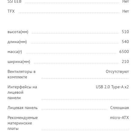
SSI EEB
Нет
ТFХ
Нет
высота(мм)
510
длина(мм)
540
масса(г)
6500
ширина(мм)
210
Вентиляторы в
Отсутствуют
комплекте
Интерфейсы на
USB 2.0 Type-A х2
лицевой
панели
Лицевая панель
Сплошная
Рекомендуемые
micro-ATX
материнские
платы