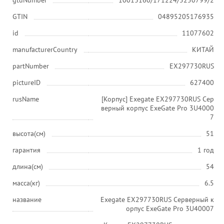
gtdNumber
10013160/171224/5250799/2
GTIN
04895205176935
id
11077602
manufacturerCountry
КИТАЙ
partNumber
EX297730RUS
pictureID
627400
rusName
[Корпус] Exegate EX297730RUS Сер
верный корпус ExeGate Pro 3U4000
7
высота(см)
51
гарантия
1 год
длина(см)
54
масса(кг)
6.5
название
Exegate EX297730RUS Серверный к
орпус ExeGate Pro 3U40007