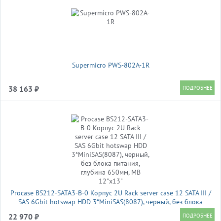
Supermicro PWS-802A-1R
38 163 ₽
Procase BS212-SATA3-B-0 Корпус 2U Rack server case 12 SATA III /
SAS 6Gbit hotswap HDD 3*MiniSAS(8087), черный, без блока
питания, глубина 650мм, MB 12"x13"
22 970 ₽