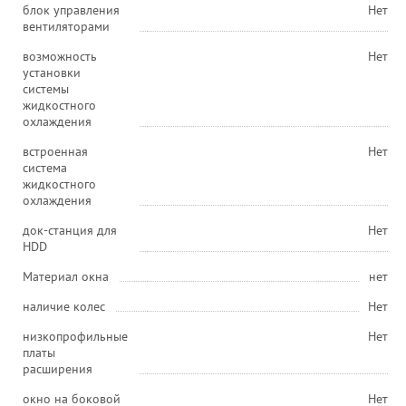
блок управления
Нет
вентиляторами
возможность
Нет
установки
системы
жидкостного
охлаждения
встроенная
Нет
система
жидкостного
охлаждения
док-станция для
Нет
HDD
Материал окна
нет
наличие колес
Нет
низкопрофильные
Нет
платы
расширения
окно на боковой
Нет