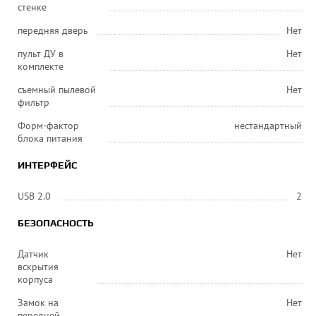
стенке
передняя дверь
Нет
пульт ДУ в
Нет
комплекте
съемный пылевой
Нет
фильтр
Форм-фактор
нестандартный
блока питания
ИНТЕРФЕЙС
USB 2.0
2
БЕЗОПАСНОСТЬ
Датчик
Нет
вскрытия
корпуса
Замок на
Нет
передней