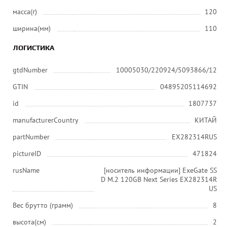
масса(г)
120
ширина(мм)
110
ЛОГИСТИКА
gtdNumber
10005030/220924/5093866/12
GTIN
04895205114692
id
1807737
manufacturerCountry
КИТАЙ
partNumber
EX282314RUS
pictureID
471824
rusName
[носитель информации] ExeGate SS
D M.2 120GB Next Series EX282314R
US
Вес брутто (грамм)
8
высота(см)
2