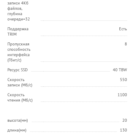
записи 4Кб
файлов,
глубина
очереди=32
Поддержка
Есть
TRIM
Пропускная
8
способность
интерфейса
(Гбит/с)
Ресурс SSD
40 TBW
Скорость
550
записи (Мб/с)
Скорость
1100
чтения (Мб/с)
высота(мм)
20
длина(мм)
130