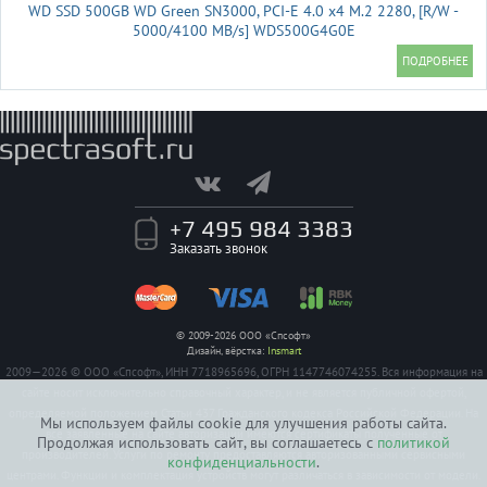
WD SSD 500GB WD Green SN3000, PCI-E 4.0 x4 M.2 2280, [R/W -
5000/4100 MB/s] WDS500G4G0E
+7 495 984 3383
Заказать звонок
© 2009-2026 ООО «Спсофт»
Дизайн, вёрстка:
Insmart
2009—2026 © ООО «Спсофт», ИНН 7718965696, ОГРН 1147746074255. Вся информация на
сайте носит исключительно справочный характер, и не является публичной офертой,
определяемой положением Статьи 437 Гражданского кодекса Российской Федерации. На
Мы используем файлы cookie для улучшения работы сайта.
все заявленные на сайте авторизации имеются сертификаты полученные от
Продолжая использовать сайт, вы соглашаетесь с
политикой
производителей. Услуги по ремонту предоставляются авторизованными сервисными
конфиденциальности
.
центрами. Функции и комплектация устройств могут различаться в зависимости от модели.