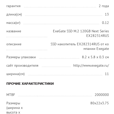
гарантия
2 года
длина(см)
13
масса(кг)
0.12
название
ExeGate SSD M.2 120GB Next Series
EX282314RUS
описание
SSD накопитель EX282314RUS от ко
мпании Exegate
Размеры упаковки
8.2 x 5.8 x 0.3 см
сайт производителя
http://www.exegate.ru/
ширина(см)
11
ПРОЧИЕ ХАРАКТЕРИСТИКИ
MTBF
2000000
Размеры
80x22x3.75
(ширина x
высота x