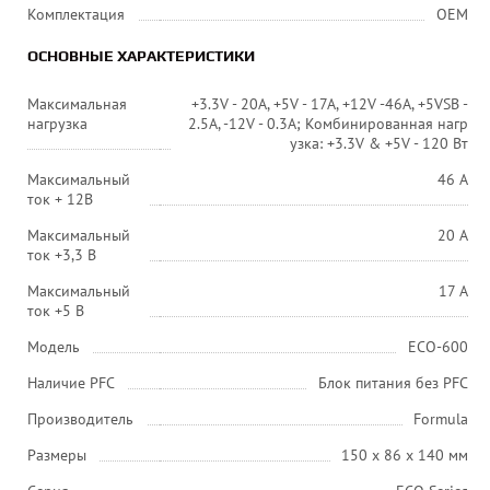
Комплектация
OEM
ОСНОВНЫЕ ХАРАКТЕРИСТИКИ
Максимальная
+3.3V - 20A, +5V - 17A, +12V -46A, +5VSB -
нагрузка
2.5A, -12V - 0.3A; Комбинированная нагр
узка: +3.3V & +5V - 120 Вт
Максимальный
46 A
ток + 12В
Максимальный
20 A
ток +3,3 В
Максимальный
17 A
ток +5 В
Модель
ECO-600
Наличие PFC
Блок питания без PFC
Производитель
Formula
Размеры
150 x 86 x 140 мм