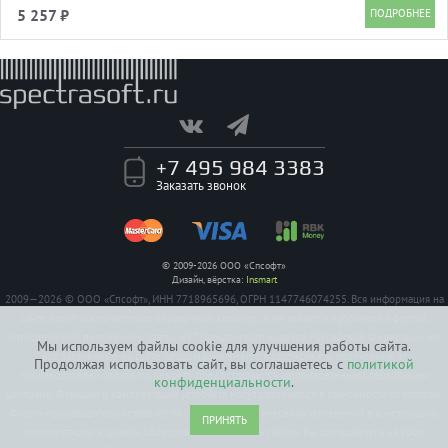
3xPCIe 8(6+2)pin 510mm, 2xSATA*3+MOLEX4pin*1
5 257 ₽
450+150+150+150mm , Active, 120x120
+7 495 984 3383
Заказать звонок
© 2009-2026 ООО «Спсофт»
Дизайн, вёрстка:
Insmart
2009—2026 © ООО «Спсофт», ИНН 7718965696, ОГРН 1147746074255. Вся информация на
сайте носит исключительно справочный характер, и не является публичной офертой,
определяемой положением Статьи 437 Гражданского кодекса Российской Федерации. На
Мы используем файлы cookie для улучшения работы сайта.
все заявленные на сайте авторизации имеются сертификаты полученные от
Продолжая использовать сайт, вы соглашаетесь с
политикой
производителей. Услуги по ремонту предоставляются авторизованными сервисными
конфиденциальности
.
центрами. Функции и комплектация устройств могут различаться в зависимости от модели.
Фирма-производитель оставляет за собой право на внесение изменений в конструкцию,
ПРИНЯТЬ
комплектацию и дизайн оборудования. Пользуясь сайтом Вы соглашаетесь на сбор