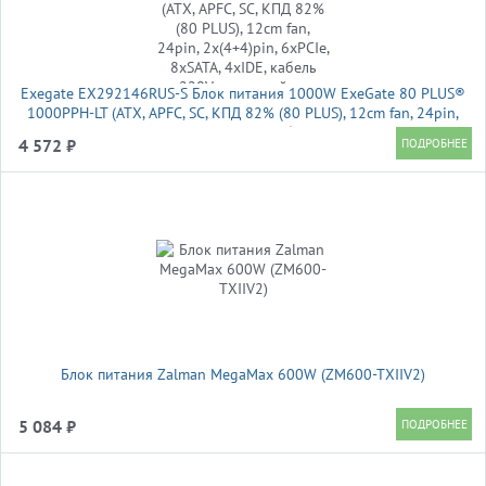
Exegate EX292146RUS-S Блок питания 1000W ExeGate 80 PLUS®
1000PPH-LT (ATX, APFC, SC, КПД 82% (80 PLUS), 12cm fan, 24pin,
2x(4+4)pin, 6xPCIe, 8xSATA, 4xIDE, кабель 220V с защитой от
4 572 ₽
выдергивания, black
Блок питания Zalman MegaMax 600W (ZM600-TXIIV2)
5 084 ₽