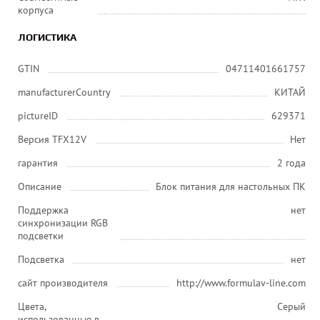
корпуса
ЛОГИСТИКА
GTIN
04711401661757
manufacturerCountry
КИТАЙ
pictureID
629371
Версия TFX12V
Нет
гарантия
2 года
Описание
Блок питания для настольных ПК
Поддержка
нет
синхронизации RGB
подсветки
Подсветка
нет
сайт производителя
http://www.formulav-line.com
Цвета,
Серый
использованные в