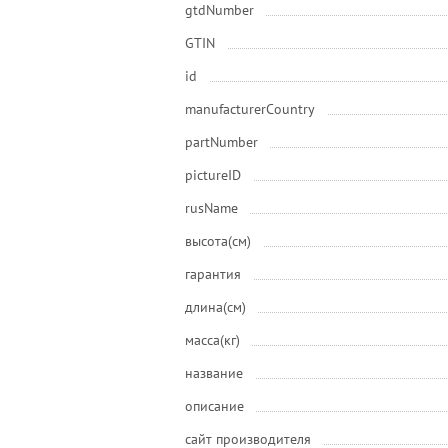
gtdNumber
GTIN
id
manufacturerCountry
partNumber
pictureID
rusName
высота(см)
гарантия
длина(см)
масса(кг)
название
описание
сайт производителя