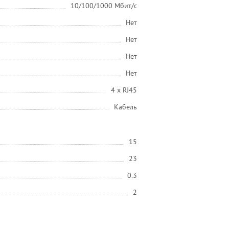
10/100/1000 Мбит/с
Нет
Нет
Нет
Нет
4 х RJ45
Кабель
15
23
0.3
2