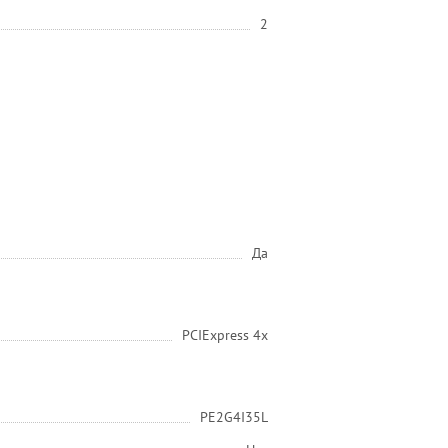
2
Да
PCIExpress 4x
PE2G4I35L