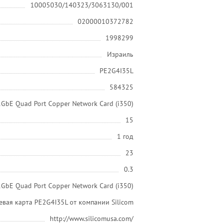
10005030/140323/3063130/001
02000010372782
1998299
Израиль
PE2G4I35L
584325
1GbE Quad Port Copper Network Card (i350)
15
1 год
23
0.3
1GbE Quad Port Copper Network Card (i350)
евая карта PE2G4I35L от компании Silicom
http://www.silicomusa.com/