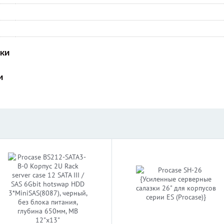
ИКИ
И