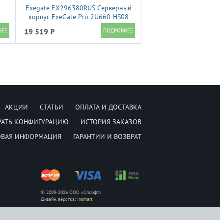
Exegate EX296380RUS Серверный
корпус ExeGate Pro 2U660-HS08
<RM 19", высота 2U, глубина 660,
19 519 ₽
БП 1200ADS, 8xHotSwap, USB>
АКЦИИ
СТАТЬИ
ОПЛАТА И ДОСТАВКА
РАТЬ КОНФИГУРАЦИЮ
ИСТОРИЯ ЗАКАЗОВ
ОВАЯ ИНФОРМАЦИЯ
ГАРАНТИИ И ВОЗВРАТ
© 2009-2026 ООО «Спсофт»
Дизайн, вёрстка:
Insmart