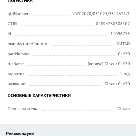
ЛОГИСТИКА
gtdNumber
10702070/031024/3319621/1
GTIN
04894230608107
id
11096755
manufacturerCountry
КИТАЙ
partNumber
CL420
rusName
[корпус] Ginzzu CL420
гарантия
1 год
название
Ginzzu CL420
ОСНОВНЫЕ ХАРАКТЕРИСТИКИ
Производитель
Ginzzu
Рекомендуем