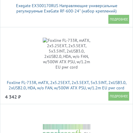
Exegate EX300170RUS Направляющие универсальные
регулируемые ExeGate RF-600-24" (набор креплений)
(продольные , высота 43 мм, длина в сложенном/раздвинутом
виде 600/925 мм, нагрузка до 45 кг)
Foxline FL-733R, mATX, 2x5.25EXT, 2x3.5EXT, 5x3.5INT, 2xUSB3.0,
2xUSB2.0, HDA, w/o FAN, w/500W ATX PSU, w/1.2m EU pwr cord
4 342 ₽