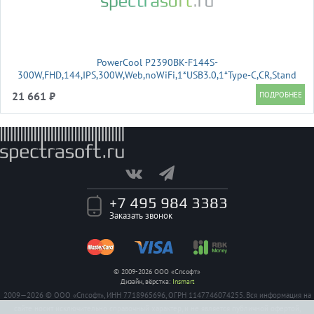
PowerCool P2390BK-F144S-
300W,FHD,144,IPS,300W,Web,noWiFi,1*USB3.0,1*Type-C,CR,Stand
21 661 ₽
+7 495 984 3383
Заказать звонок
© 2009-2026 ООО «Спсофт»
Дизайн, вёрстка:
Insmart
2009—2026 © ООО «Спсофт», ИНН 7718965696, ОГРН 1147746074255. Вся информация на
сайте носит исключительно справочный характер, и не является публичной офертой,