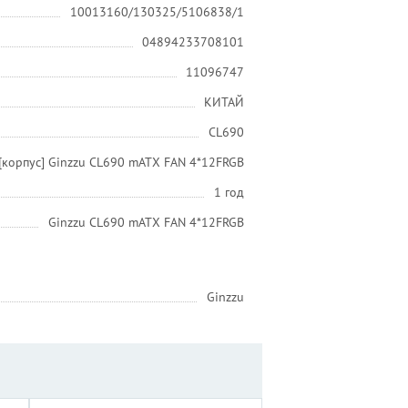
10013160/130325/5106838/1
04894233708101
11096747
КИТАЙ
CL690
[корпус] Ginzzu CL690 mATX FAN 4*12FRGB
1 год
Ginzzu CL690 mATX FAN 4*12FRGB
Ginzzu