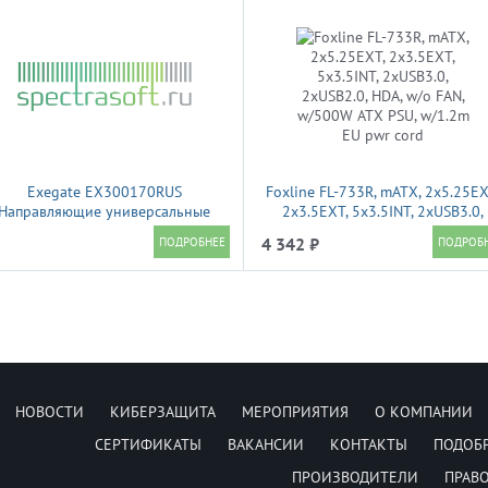
Exegate EX300170RUS
Foxline FL-733R, mATX, 2x5.25EX
Направляющие универсальные
2x3.5EXT, 5x3.5INT, 2xUSB3.0,
егулируемые ExeGate RF-600-24"
2xUSB2.0, HDA, w/o FAN, w/500
4 342 ₽
набор креплений) (продольные ,
ATX PSU, w/1.2m EU pwr cord
сота 43 мм, длина в сложенном/
раздвинутом виде 600/925 мм,
нагрузка до 45 кг)
НОВОСТИ
КИБЕРЗАЩИТА
МЕРОПРИЯТИЯ
О КОМПАНИИ
СЕРТИФИКАТЫ
ВАКАНСИИ
КОНТАКТЫ
ПОДОБ
ПРОИЗВОДИТЕЛИ
ПРАВ