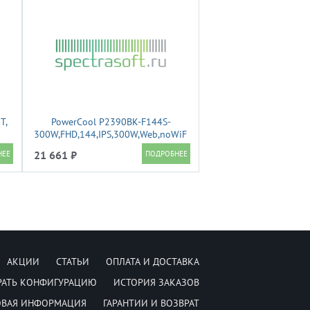
T,
PowerCool P2390BK-F144S-
300W,FHD,144,IPS,300W,Web,noWiFi,1*USB3.0,1*Type-
W
C,CR,Stand
21 661 ₽
АКЦИИ
СТАТЬИ
ОПЛАТА И ДОСТАВКА
РАТЬ КОНФИГУРАЦИЮ
ИСТОРИЯ ЗАКАЗОВ
ОВАЯ ИНФОРМАЦИЯ
ГАРАНТИИ И ВОЗВРАТ