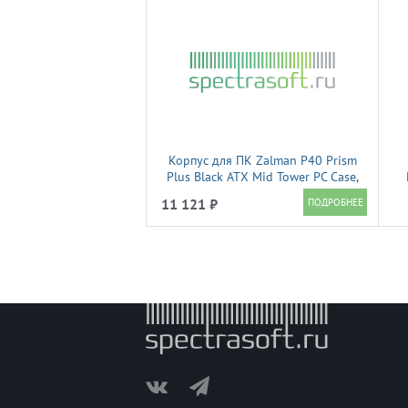
Корпус для ПК Zalman P40 Prism
Plus Black ATX Mid Tower PC Case,
120mm ARGB Fanx4
р
11 121 ₽
(
вы