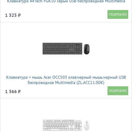
Клавиатура A4Tech FGK10 серый USB беспроводная Multimedia
1 325 ₽
Клавиатура + мышь Acer OCC503 клав:черный мышь:черный USB
беспроводная Multimedia (ZL.ACC11.00K)
1 366 ₽