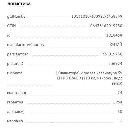
ЛОГИСТИКА
gtdNumber
10131010/300922/3438249
GTIN
06438162019730
id
1918458
manufacturerCountry
КИТАЙ
partNumber
SV-019730
pictureID
536924
rusName
[Клавиатура] Игровая клавиатура SV
EN KB-G8600 (110 кл, макросы, подс
ветка)
высота(см)
24
гарантия
1 год
длина(см)
50
масса(кг)
1.1