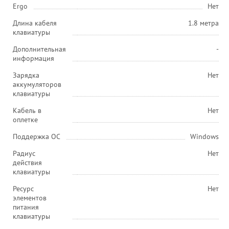
Ergo
Нет
Длина кабеля
1.8 метра
клавиатуры
Дополнительная
-
информация
Зарядка
Нет
аккумуляторов
клавиатуры
Кабель в
Нет
оплетке
Поддержка ОС
Windows
Радиус
Нет
действия
клавиатуры
Ресурс
Нет
элементов
питания
клавиатуры