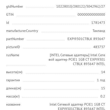
gtdNumber
10228010/280122/3042962/27
GTIN
00000000000000
id
1781473
manufacturerCountry
Таиланд
partNumber
EXPI9301CTBLK 893647
pictureID
483737
rusName
[INTEL Сетевые адаптеры] Intel Сете
вой адаптер PCIE1 1GB CT EXPI9301
CTBLK 893647 INTEL
высота(см)
14
гарантия
1 год
длина(см)
15
масса(кг)
0.2
название
Intel Сетевой адаптер PCIE1 1GB CT
EXPI9301CTBLK 893647 INTEL