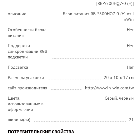
[RB-S500HQ7-0 (H)]
описание
Блок питания RB-S500HQ7-0 (H) от I
nWin
Особенности блока
Нет
питания
Поддержка
Нет
синхронизации RGB
подсветки
Подсветка
Нет
Размеры упаковки
20 x 10 x 17 см
сайт производителя
http://www.in-win.com.tw
Цвета,
Серый, черный
использованные в
оформлении
ширина(см)
21
ПОТРЕБИТЕЛЬСКИЕ СВОЙСТВА