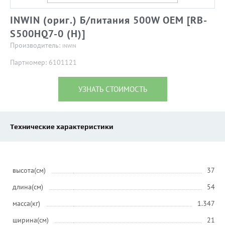
INWIN (ориг.) Б/питания 500W OEM [RB-
S500HQ7-0 (H)]
Производитель:
INWIN
Партномер: 6101121
УЗНАТЬ СТОИМОСТЬ
Технические характеристики
высота(см)
37
длина(см)
54
масса(кг)
1.347
ширина(см)
21