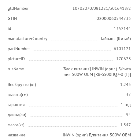
gtdNumber
10702070/081221/3016418/2
GTIN
02000060544733
id
1352144
manufacturerCountry
Тайвань (Китай)
partNumber
6101121
pictureID
170678
rusName
[Блок питания] INWIN (ориг.) Б/пита
ния 500W OEM [RB-S500HQ7-0 (H)]
Вес брутто (кг)
1.243
высота(см)
37
гарантия
1 год
длина(см)
54
масса(кг)
1.347
название
INWIN (ориг.) Б/питания 500W OEM