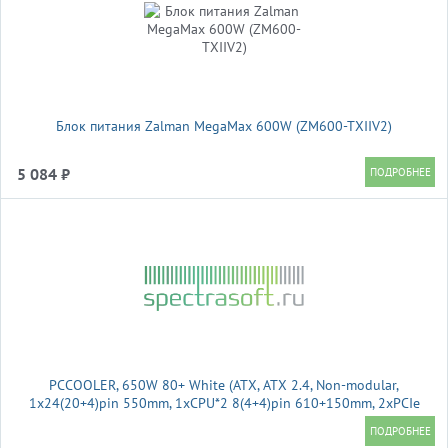
Блок питания Zalman MegaMax 600W (ZM600-TXIIV2)
5 084 ₽
PCCOOLER, 650W 80+ White (ATX, ATX 2.4, Non-modular,
1x24(20+4)pin 550mm, 1xCPU*2 8(4+4)pin 610+150mm, 2xPCIe
8(6+2)pin 510mm, 2xSATA*3+MOLEX4pin*1 450+150+150+150mm
, Active, 120x120