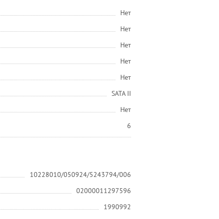
Нет
Нет
Нет
Нет
Нет
SATA II
Нет
6
10228010/050924/5243794/006
02000011297596
1990992