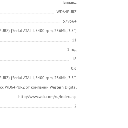
Таиланд
WD64PURZ
579564
Z) {Serial ATA III, 5400 rpm, 256Mb, 3.5"}
11
1 год
18
0.6
Z) {Serial ATA III, 5400 rpm, 256Mb, 3.5"}
ск WD64PURZ от компании Western Digital
http://www.wdc.com/ru/index.asp
2