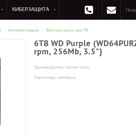
КИБЕРЗАЩИТА
раммирования
Опции к системам хранения
Аксессуары для ноутбуков
Аксессуары для планшетов
Материнские Платы для ПК
Оперативная память для ПК (RAM)
Устройства охлаждения
е
Комплектующие
Жесткие диски для ПК
6TB WD Purple (WD64PURZ) 
rpm, 256Mb, 3.5"}
Производитель:
WESTERN DIGITAL
Партномер: wd64purz