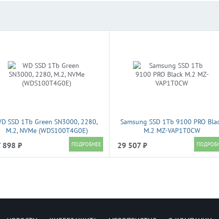
D SSD 1Tb Green SN3000, 2280,
Samsung SSD 1Tb 9100 PRO Bla
M.2, NVMe (WDS100T4G0E)
M.2 MZ-VAP1T0CW
 898 ₽
29 507 ₽