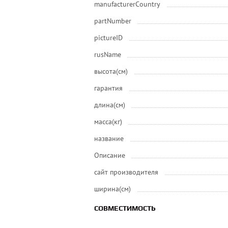
manufacturerCountry
partNumber
pictureID
rusName
высота(см)
гарантия
длина(см)
масса(кг)
название
Описание
сайт производителя
ширина(см)
СОВМЕСТИМОСТЬ