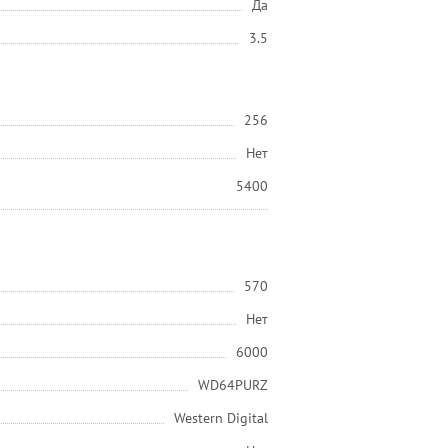
Да
3.5
256
Нет
5400
570
Нет
6000
WD64PURZ
Western Digital