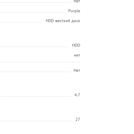
Нет
Purple
HDD жесткий диск
HDD
нет
Нет
4.7
27