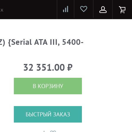
Лазерные принтеры и МФУ
Струйные принтеры и МФУ
Системы предотвращения распространения COVID-19
{Serial ATA III, 5400-
32 351.00 ₽
В КОРЗИНУ
БЫСТРЫЙ ЗАКАЗ