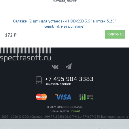
Салазки (2 шт.) для установки HDD/SSD 3.5" в отсек 5.25"
Gembird, металл, пакет
172 ₽
+7 495 984 3383
Заказать звонок
© 2009-2026 ООО «Спсофт»
Дизайн, вёрстка:
Insmart
2009—2026 © ООО «Спсофт», ИНН 7718965696, ОГРН 1147746074255. Вся информация на
сайте носит исключительно справочный характер, и не является публичной офертой,
определяемой положением Статьи 437 Гражданского кодекса Российской Федерации. На