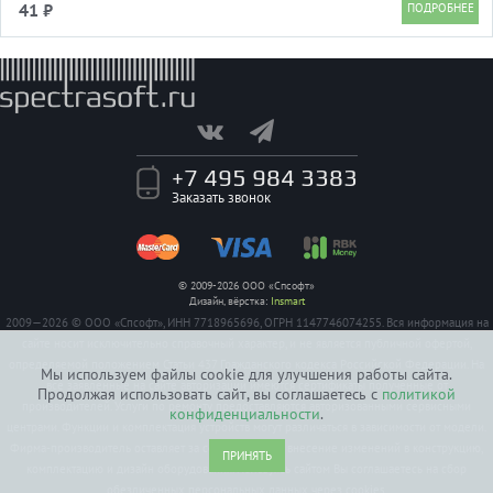
41 ₽
+7 495 984 3383
Заказать звонок
© 2009-2026 ООО «Спсофт»
Дизайн, вёрстка:
Insmart
2009—2026 © ООО «Спсофт», ИНН 7718965696, ОГРН 1147746074255. Вся информация на
сайте носит исключительно справочный характер, и не является публичной офертой,
определяемой положением Статьи 437 Гражданского кодекса Российской Федерации. На
Мы используем файлы cookie для улучшения работы сайта.
все заявленные на сайте авторизации имеются сертификаты полученные от
Продолжая использовать сайт, вы соглашаетесь с
политикой
производителей. Услуги по ремонту предоставляются авторизованными сервисными
конфиденциальности
.
центрами. Функции и комплектация устройств могут различаться в зависимости от модели.
Фирма-производитель оставляет за собой право на внесение изменений в конструкцию,
ПРИНЯТЬ
комплектацию и дизайн оборудования. Пользуясь сайтом Вы соглашаетесь на сбор
обезличенных персональных данных через cookies.