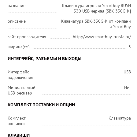
название
Клавиатура игровая Smartbuy RUSH
330 USB черная [SBK-330G-K]
описание
Клавиатура SBK-330G-K от компани
и SmartBuy
сайт производителя
http://www.smartbuy-russia.ru/
ширина(см)
3
ИНТЕРФЕЙС, РАЗЪЕМЫ И ВЫХОДЫ
Интерфейс
USB
подключения
Миниатюрный
Нет
USB-ресивер
КОМПЛЕКТ ПОСТАВКИ И ОПЦИИ
Комплект
Клавиатура
поставки
КЛАВИШИ