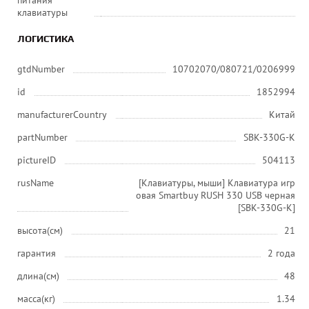
питания
клавиатуры
ЛОГИСТИКА
gtdNumber
10702070/080721/0206999
id
1852994
manufacturerCountry
Китай
partNumber
SBK-330G-K
pictureID
504113
rusName
[Клавиатуры, мыши] Клавиатура игр
овая Smartbuy RUSH 330 USB черная
[SBK-330G-K]
высота(см)
21
гарантия
2 года
длина(см)
48
масса(кг)
1.34