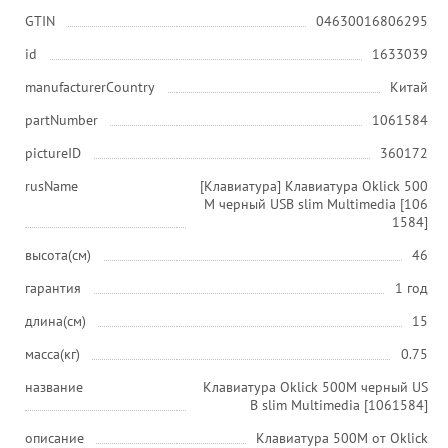
GTIN
04630016806295
id
1633039
manufacturerCountry
Китай
partNumber
1061584
pictureID
360172
rusName
[Клавиатура] Клавиатура Oklick 500
M черный USB slim Multimedia [106
1584]
высота(см)
46
гарантия
1 год
длина(см)
15
масса(кг)
0.75
название
Клавиатура Oklick 500M черный US
B slim Multimedia [1061584]
описание
Клавиатура 500M от Oklick