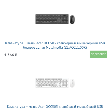
Клавиатура + мышь Acer OCC503 клав:черный мышь:черный USB
беспроводная Multimedia (ZL.ACC11.00K)
1 366 ₽
Клавиатура + мышь Acer OCC503 клав:белый мышь:белый USB