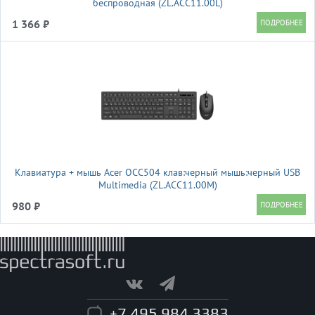
беспроводная (ZL.ACC11.00L)
1 366 ₽
Клавиатура + мышь Acer OCC504 клав:черный мышь:черный USB
Multimedia (ZL.ACC11.00M)
980 ₽
+7 495 984 3383