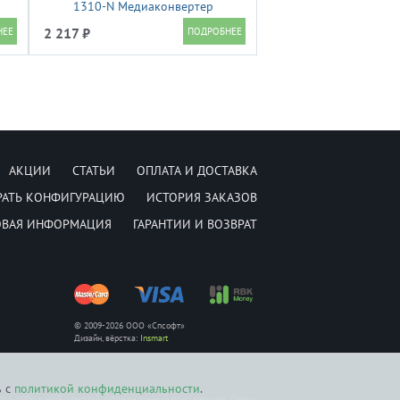
1310-N Медиаконвертер
неуправляемый GIGALINK, UTP
2 217 ₽
з
10/100/1000 Мбит/с, SM, SC, без
до
LFP, Tx:1310/Rx:1550 нм, 18 дБ (до
20 км), 5В/1А
АКЦИИ
СТАТЬИ
ОПЛАТА И ДОСТАВКА
РАТЬ КОНФИГУРАЦИЮ
ИСТОРИЯ ЗАКАЗОВ
ОВАЯ ИНФОРМАЦИЯ
ГАРАНТИИ И ВОЗВРАТ
© 2009-2026 ООО «Спсофт»
Дизайн, вёрстка:
Insmart
ь с
политикой конфиденциальности
.
ется публичной офертой, определяемой положением Статьи