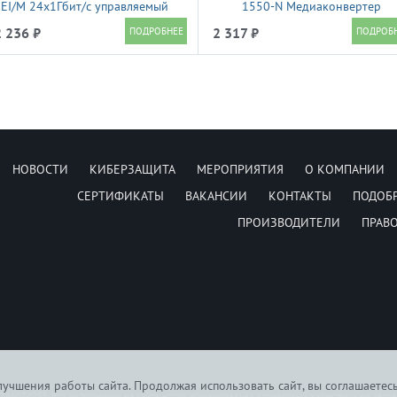
EI/M 24x1Гбит/с управляемый
1550-N Медиаконвертер
неуправляемый GIGALINK, UTP
 236 ₽
2 317 ₽
10/100/1000 Мбит/с, SM, SC, бе
LFP, Tx:1550/Rx:1310 нм, 18 дБ (
20 км), 5В/1A
НОВОСТИ
КИБЕРЗАЩИТА
МЕРОПРИЯТИЯ
О КОМПАНИИ
СЕРТИФИКАТЫ
ВАКАНСИИ
КОНТАКТЫ
ПОДОБ
ПРОИЗВОДИТЕЛИ
ПРАВ
учшения работы сайта. Продолжая использовать сайт, вы соглашаетес
6074255. Вся информация на сайте носит исключительно справочный характер, и не явля