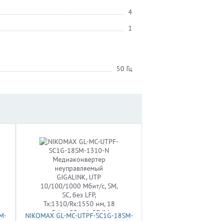
4
1
50 Гц
M-
NIKOMAX GL-MC-UTPF-SC1G-18SM-