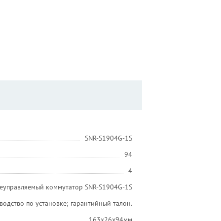
SNR-S1904G-1S
94
4
еуправляемый коммутатор SNR-S1904G-1S
водство по установке; гарантийный талон.
163x26x94мм