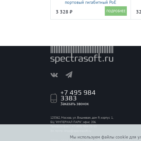
портовый гигабитный PoE
коммутатор с функцией облачного
3 328 ₽
32
управления, 4 RJ45
10/100/1000Мбит/с (PoE/PoE+), 2
RJ45 10/100/1000Мбит/с (uplink)
+7 495 984
3383
Заказать звонок
125362, Москва, ул. Вишневая, дом 9, корпус 1,
БЦ "ИМПЕРИАЛ ПАРК", офис 206.
Телефон/факс: +7 (495) 984-33-83
Эл. почта:
shop@spectrasoft.ru
Мы используем файлы cookie для ул
2009—2026 © ООО «Спсофт», ИНН 7718965696, ОГРН 114774