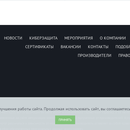
НОВОСТИ
КИБЕРЗАЩИТА
МЕРОПРИЯТИЯ
О КОМПАНИИ
СЕРТИФИКАТЫ
ВАКАНСИИ
КОНТАКТЫ
ПОДОБ
ПРОИЗВОДИТЕЛИ
ПРАВ
учшения работы сайта. Продолжая использовать сайт, вы соглашаетес
6074255. Вся информация на сайте носит исключительно справочный характер, и не явля
заявленные на сайте авторизации имеются сертификаты полученные от производителей. Усл
ПРИНЯТЬ
могут различаться в зависимости от модели. Фирма-производитель оставляет за собой прав
на сбор обезличенных персональных данных через cookies.