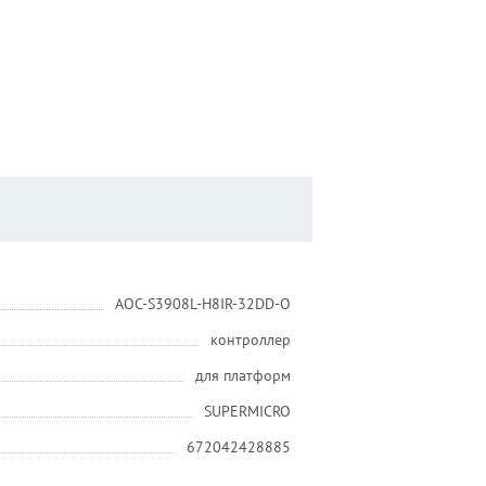
AOC-S3908L-H8IR-32DD-O
контроллер
для платформ
SUPERMICRO
672042428885