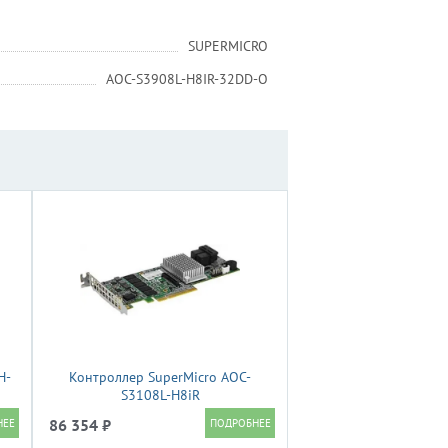
SUPERMICRO
AOC-S3908L-H8IR-32DD-O
H-
Контроллер SuperMicro AOC-
S3108L-H8iR
86 354 ₽