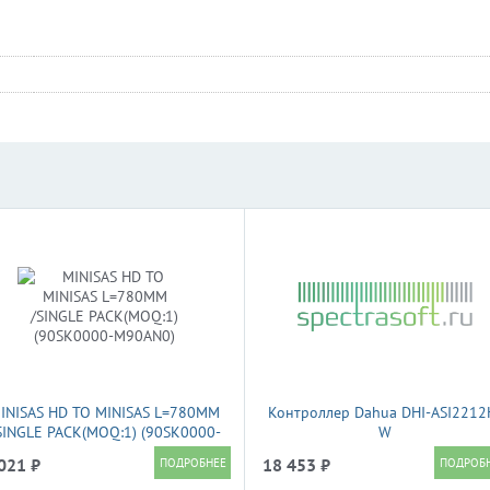
INISAS HD TO MINISAS L=780MM
Контроллер Dahua DHI-ASI2212
SINGLE PACK(MOQ:1) (90SK0000-
W
M90AN0)
021 ₽
18 453 ₽