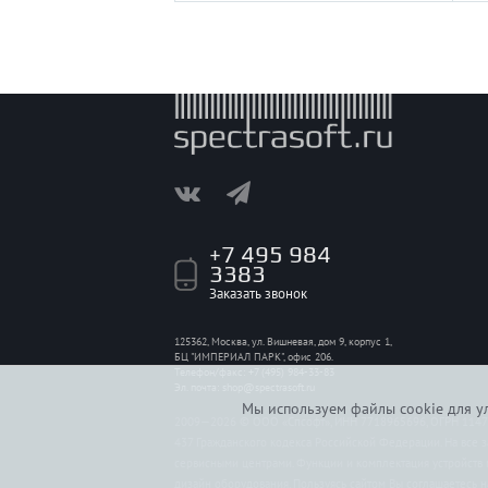
+7 495 984
3383
Заказать звонок
125362, Москва, ул. Вишневая, дом 9, корпус 1,
БЦ "ИМПЕРИАЛ ПАРК", офис 206.
Телефон/факс: +7 (495) 984-33-83
Эл. почта:
shop@spectrasoft.ru
Мы используем файлы cookie для ул
2009—2026 © ООО «Спсофт», ИНН 7718965696, ОГРН 114774
437 Гражданского кодекса Российской Федерации. На все 
сервисными центрами. Функции и комплектация устройств 
дизайн оборудования. Пользуясь сайтом Вы соглашаетесь 