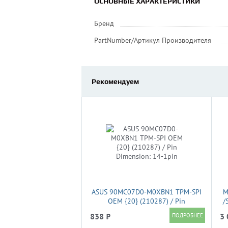
ОСНОВНЫЕ ХАРАКТЕРИСТИКИ
Бренд
PartNumber/Артикул Производителя
Рекомендуем
ASUS 90MC07D0-M0XBN1 TPM-SPI
M
OEM {20} (210287) / Pin
/
Dimension: 14-1pin
838 ₽
3 