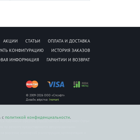
АКЦИИ
СТАТЬИ
ОПЛАТА И ДОСТАВКА
РАТЬ КОНФИГУРАЦИЮ
ИСТОРИЯ ЗАКАЗОВ
ОВАЯ ИНФОРМАЦИЯ
ГАРАНТИИ И ВОЗВРАТ
© 2009-2026 ООО «Спсофт»
Дизайн, вёрстка:
Insmart
ь с
политикой конфиденциальности
.
ется публичной офертой, определяемой положением Статьи
уги по ремонту предоставляются авторизованными
о на внесение изменений в конструкцию, комплектацию и