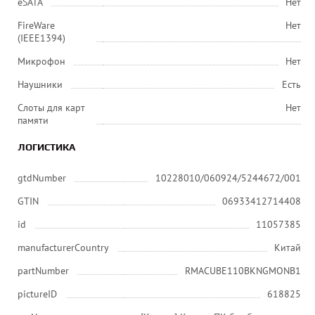
eSATA
Нет
FireWare
Нет
(IEEE1394)
Микрофон
Нет
Наушники
Есть
Слоты для карт
Нет
памяти
ЛОГИСТИКА
gtdNumber
10228010/060924/5244672/001
GTIN
06933412714408
id
11057385
manufacturerCountry
Китай
partNumber
RMACUBE110BKNGMONB1
pictureID
618825