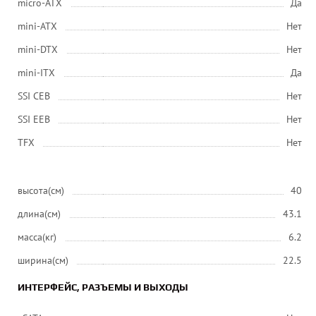
micro-ATX
Да
mini-ATX
Нет
mini-DTX
Нет
mini-ITX
Да
SSI CEB
Нет
SSI EEB
Нет
ТFХ
Нет
высота(см)
40
длина(см)
43.1
масса(кг)
6.2
ширина(см)
22.5
ИНТЕРФЕЙС, РАЗЪЕМЫ И ВЫХОДЫ