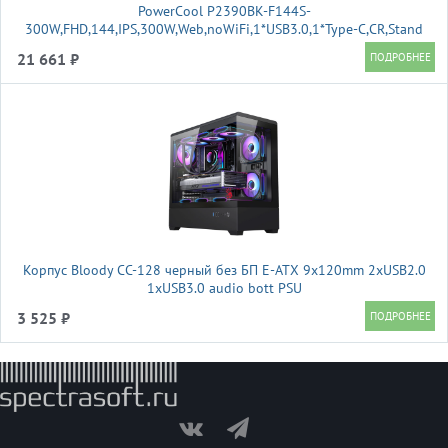
PowerCool P2390BK-F144S-
300W,FHD,144,IPS,300W,Web,noWiFi,1*USB3.0,1*Type-C,CR,Stand
21 661 ₽
Корпус Bloody CC-128 черный без БП E-ATX 9x120mm 2xUSB2.0
1xUSB3.0 audio bott PSU
3 525 ₽