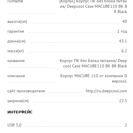
rusName
[Корпус] Корпус ПК без блока питан
ия/ Deepcool Case MACUBE110 BK B
R Black
высота(см)
40
гарантия
1 год
длина(см)
43.1
масса(кг)
6.2
название
Корпус ПК без блока питания/ Deep
cool Case MACUBE110 BK BR Black
описание
Корпус MACUBE 110 от компании D
eepcool.
сайт производителя
http://ru.deepcool.com
ширина(см)
22.5
ИНТЕРФЕЙС
USB 3.0
2