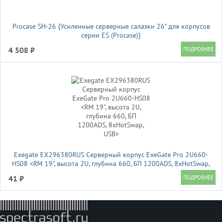
Procase SH-26 {Усиленные серверные салазки 26" для корпусов
серии ES (Procase)}
4 508 ₽
Exegate EX296380RUS Серверный корпус ExeGate Pro 2U660-
HS08 <RM 19", высота 2U, глубина 660, БП 1200ADS, 8xHotSwap,
USB>
41 ₽