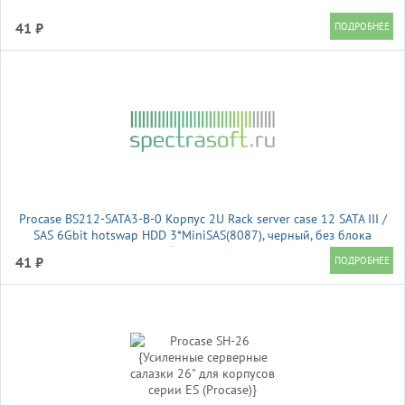
41 ₽
Procase BS212-SATA3-B-0 Корпус 2U Rack server case 12 SATA III /
SAS 6Gbit hotswap HDD 3*MiniSAS(8087), черный, без блока
питания, глубина 650мм, MB 12"x13"
41 ₽