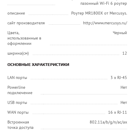
пазонный Wi-Fi 6 роутер
описание
Роутер MR1800X от Mercusys.
сайт производителя
http://www.mercusys.ru/
Цвета,
Черный
использованные в
оформлении
ширина(см)
12
ОСНОВНЫЕ ХАРАКТЕРИСТИКИ
LAN порты
3 х RJ-45
Powerline
Нет
подключение
USB порты
Нет
WAN порты
16 x RJ-11
Встроенная
802.11a/b/g/n/ac/ax
точка доступа