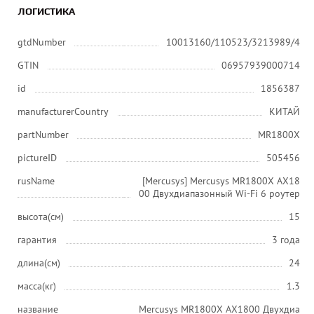
ЛОГИСТИКА
gtdNumber
10013160/110523/3213989/4
GTIN
06957939000714
id
1856387
manufacturerCountry
КИТАЙ
partNumber
MR1800X
pictureID
505456
rusName
[Mercusys] Mercusys MR1800X AX18
00 Двухдиапазонный Wi-Fi 6 роутер
высота(см)
15
гарантия
3 года
длина(см)
24
масса(кг)
1.3
название
Mercusys MR1800X AX1800 Двухдиа