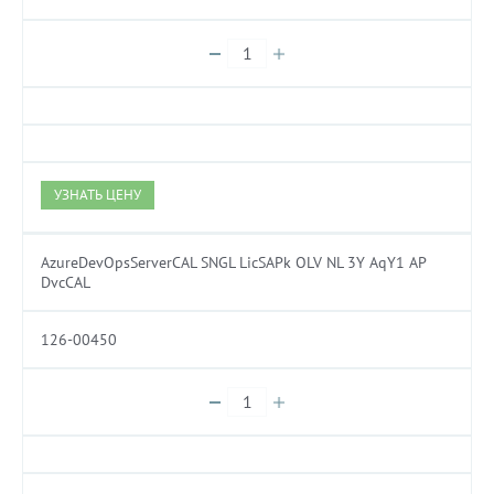
УЗНАТЬ ЦЕНУ
AzureDevOpsServerCAL SNGL LicSAPk OLV NL 3Y AqY1 AP
DvcCAL
126-00450