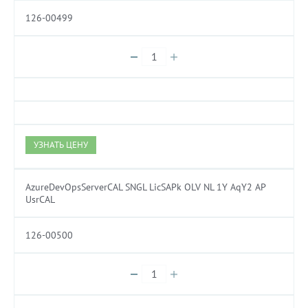
126-00499
УЗНАТЬ ЦЕНУ
AzureDevOpsServerCAL SNGL LicSAPk OLV NL 1Y AqY2 AP
UsrCAL
126-00500