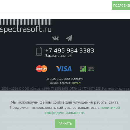
+7 495 984 3383
Заказать звонок
© 2009-2026 ООО «Спсофт»
Дизайн, вёрстка:
Insmart
2009—2026 © ООО «Спсофт», ИНН 7718965696, ОГРН 1147746074255. Вся информация на
сайте носит исключительно справочный характер, и не является публичной офертой,
определяемой положением Статьи 437 Гражданского кодекса Российской Федерации. На
Мы используем файлы cookie для улучшения работы сайта.
все заявленные на сайте авторизации имеются сертификаты полученные от
Продолжая использовать сайт, вы соглашаетесь с
политикой
производителей. Услуги по ремонту предоставляются авторизованными сервисными
конфиденциальности
.
центрами. Функции и комплектация устройств могут различаться в зависимости от модели.
Фирма-производитель оставляет за собой право на внесение изменений в конструкцию,
ПРИНЯТЬ
комплектацию и дизайн оборудования. Пользуясь сайтом Вы соглашаетесь на сбор