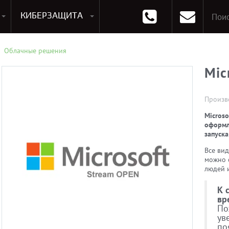
КИБЕРЗАЩИТА
раммирования
Опции к системам хранения
Аксессуары для ноутбуков
Аксессуары для планшетов
Материнские Платы для ПК
Оперативная память для ПК (RAM)
Устройства охлаждения
Облачные решения
Mic
Произв
Microso
оформл
запуска
Все ви
можно 
людей и
К 
вр
По
ув
по