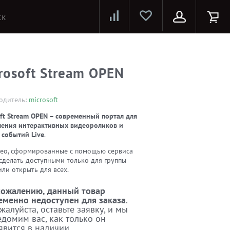
Лазерные принтеры и МФУ
Струйные принтеры и МФУ
Системы предотвращения распространения COVID-19
rosoft Stream OPEN
одитель:
microsoft
ft Stream OPEN – современный портал для
ения интерактивных видеороликов и
 событий Live
.
део, сформированные с помощью сервиса
сделать доступными только для группы
ли открыть для всех.
сожалению, данный товар
еменно недоступен для заказа
.
жалуйста, оставьте заявку, и мы
едомим вас, как только он
явится в наличии.