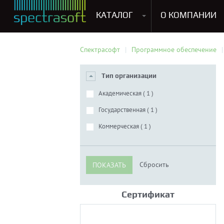
КАТАЛОГ
О КОМПАНИИ
Антивирусы. Безопасность
Программы для виртуализации операционных систем
Мультемедиа, графика и дизайн
CRM, ERP, управление бизнесом
Софт для прог
Спектрасофт
Программное обеспечение
Тип организации
Академическая (
1
)
Государственная (
1
)
Коммерческая (
1
)
Сертификат