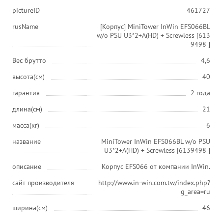
pictureID
461727
rusName
[Корпус] MiniTower InWin EFS066BL
w/o PSU U3*2+A(HD) + Screwless [613
9498 ]
Вес брутто
4,6
высота(см)
40
гарантия
2 года
длина(см)
21
масса(кг)
6
название
MiniTower InWin EFS066BL w/o PSU
U3*2+A(HD) + Screwless [6139498 ]
описание
Корпус EFS066 от компании InWin.
сайт производителя
http://www.in-win.com.tw/index.php?
g_area=ru
ширина(см)
46