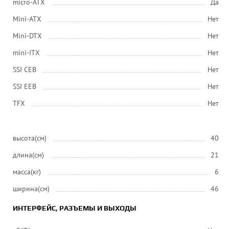
micro-ATX
Да
Mini-ATX
Нет
Mini-DTX
Нет
mini-ITX
Нет
SSI CEB
Нет
SSI EEB
Нет
ТFХ
Нет
высота(см)
40
длина(см)
21
масса(кг)
6
ширина(см)
46
ИНТЕРФЕЙС, РАЗЪЕМЫ И ВЫХОДЫ