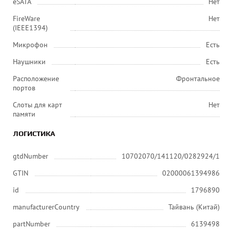
eSATA
Нет
FireWare
Нет
(IEEE1394)
Микрофон
Есть
Наушники
Есть
Расположение
Фронтальное
портов
Слоты для карт
Нет
памяти
ЛОГИСТИКА
gtdNumber
10702070/141120/0282924/1
GTIN
02000061394986
id
1796890
manufacturerCountry
Тайвань (Китай)
partNumber
6139498