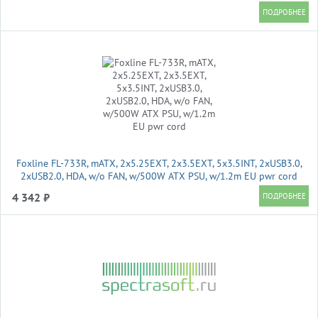
(продольные , высота 43 мм, длина в сложенном/раздвинутом
виде 600/925 мм, нагрузка до 45 кг)
Foxline FL-733R, mATX, 2x5.25EXT, 2x3.5EXT, 5x3.5INT, 2xUSB3.0,
2xUSB2.0, HDA, w/o FAN, w/500W ATX PSU, w/1.2m EU pwr cord
4 342 ₽