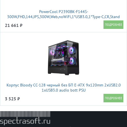
PowerCool P2390BK-F144S-
300W,FHD,144,IPS,300W,Web,noWiFi,1*USB3.0,1*Type-C,CR,Stand
21 661 ₽
Корпус Bloody CC-128 черный без БП E-ATX 9x120mm 2xUSB2.0
1xUSB3.0 audio bott PSU
3 525 ₽