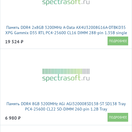
Память DDR4 2x8GB 3200MHz A-Data AX4U32008G16A-DTBKD35
XPG Gammix D35 RTL PC4-25600 CL16 DIMM 288-pin 1.35В single
rank Ret
19 524 ₽
Память DDR4 8GB 3200MHz AGi AGI320008SD138-ST SD138 Tray
PC4-25600 CL22 SO-DIMM 260-pin 1.2В Tray
6 980 ₽