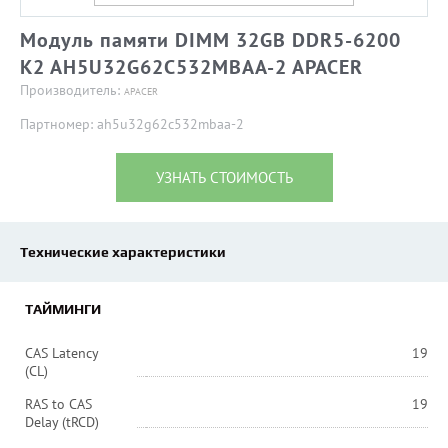
Модуль памяти DIMM 32GB DDR5-6200
K2 AH5U32G62C532MBAA-2 APACER
Производитель:
APACER
Партномер: ah5u32g62c532mbaa-2
УЗНАТЬ СТОИМОСТЬ
Технические характеристики
ТАЙМИНГИ
CAS Latency
19
(CL)
RAS to CAS
19
Delay (tRCD)