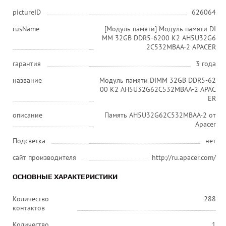
pictureID
626064
rusName
[Модуль памяти] Модуль памяти DI
MM 32GB DDR5-6200 K2 AH5U32G6
2C532MBAA-2 APACER
гарантия
3 года
название
Модуль памяти DIMM 32GB DDR5-62
00 K2 AH5U32G62C532MBAA-2 APAC
ER
описание
Память AH5U32G62C532MBAA-2 от
Apacer
Подсветка
нет
сайт производителя
http://ru.apacer.com/
ОСНОВНЫЕ ХАРАКТЕРИСТИКИ
Количество
288
контактов
Количество
1