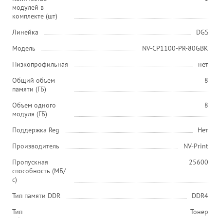
модулей в
комплекте (шт)
Линейка
DGS
Модель
NV-CP1100-PR-80GBK
Низкопрофильная
нет
Общий объем
8
памяти (ГБ)
Объем одного
8
модуля (ГБ)
Поддержка Reg
Нет
Производитель
NV-Print
Пропускная
25600
способность (МБ/
с)
Тип памяти DDR
DDR4
Тип
Тонер