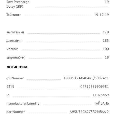
Row Precharge
19
Delay (tRP)
Тайминги
19-19-19
высота(мм)
170
длина(мм)
185
масса(г)
100
ширина(мм)
18
ЛОГИСТИКА
gtdNumber
10005030/040425/5087411
GTIN
04712389909381
id
11075469
manufacturerCountry
ТАЙВАНЬ
partNumber
AH5U32G62C532MBAA-2