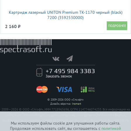
Картридж лазерный UNITON Premium TK-1170 черный (black)
7200 (3592530000)
2 160 ₽
+7 495 984 3383
Заказать звонок
© 2009-2026 ООО «Спсофт»
Дизайн, вёрстка:
Insmart
2009—2026 © ООО «Спсофт», ИНН 7718965696, ОГРН 1147746074255. Вся информация на
сайте носит исключительно справочный характер, и не является публичной офертой,
определяемой положением Статьи 437 Гражданского кодекса Российской Федерации. На
Мы используем файлы cookie для улучшения работы сайта.
все заявленные на сайте авторизации имеются сертификаты полученные от
Продолжая использовать сайт, вы соглашаетесь с
политикой