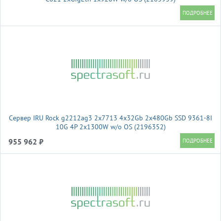
Сервер IRU Rock g2212ag3 2x7713 4x32Gb 2x480Gb SSD 9361-8I
10G 4P 2x1300W w/o OS (2196352)
955 962 ₽