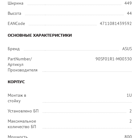
Ширина
449
Высота
44
EANCode
4711081439592
ОСНОВНЫЕ ХАРАКТЕРИСТИКИ
Бренд
ASUS
PartNumber/
90SF01R1-M00330
Артикул
Производителя
КОРПУС
Монтаж в
1U
стойку
Установлено БП
2
Максимальное
2
количество БП
Мощность
800