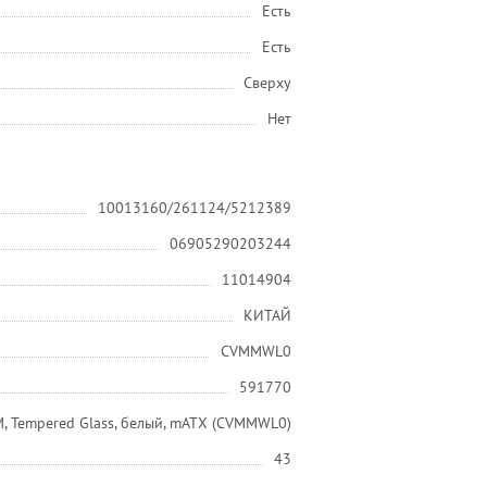
Есть
Есть
Сверху
Нет
10013160/261124/5212389
06905290203244
11014904
КИТАЙ
CVMMWL0
591770
 M, Tempered Glass, белый, mATX (CVMMWL0)
43