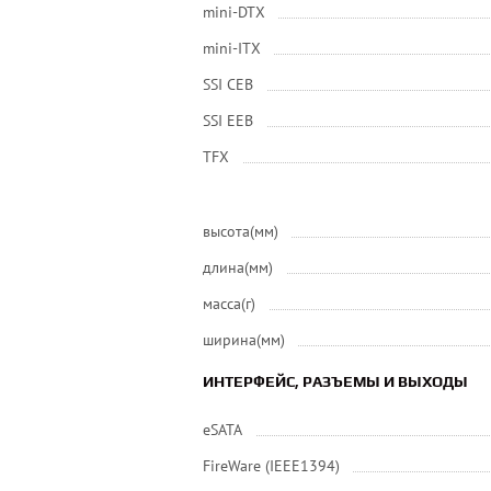
mini-DTX
mini-ITX
SSI CEB
SSI EEB
ТFХ
высота(мм)
длина(мм)
масса(г)
ширина(мм)
ИНТЕРФЕЙС, РАЗЪЕМЫ И ВЫХОДЫ
eSATA
FireWare (IEEE1394)