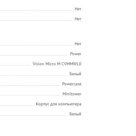
Нет
Нет
Нет
Power
Vision Micro M CVMMWL0
Белый
Powercase
Minitower
Корпус для компьютера
Белый