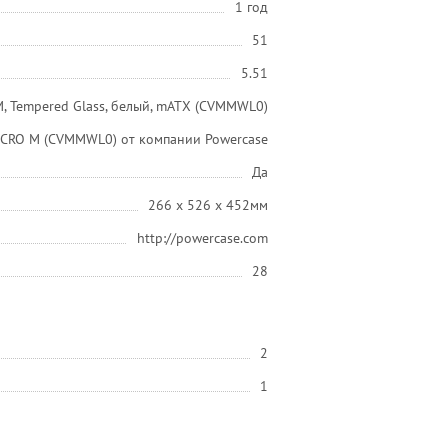
1 год
51
5.51
 M, Tempered Glass, белый, mATX (CVMMWL0)
ICRO M (CVMMWL0) от компании Powercase
Да
266 x 526 x 452мм
http://powercase.com
28
2
1