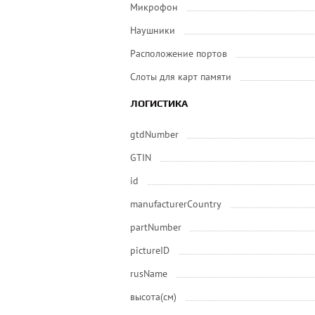
Микрофон
Наушники
Расположение портов
Слоты для карт памяти
ЛОГИСТИКА
gtdNumber
GTIN
id
manufacturerCountry
partNumber
pictureID
rusName
высота(см)