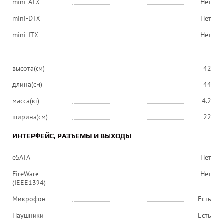
mini-ATX
Нет
mini-DTX
Нет
mini-ITX
Нет
высота(см)
42
длина(см)
44
масса(кг)
4.2
ширина(см)
22
ИНТЕРФЕЙС, РАЗЪЕМЫ И ВЫХОДЫ
eSATA
Нет
FireWare
Нет
(IEEE1394)
Микрофон
Есть
Наушники
Есть