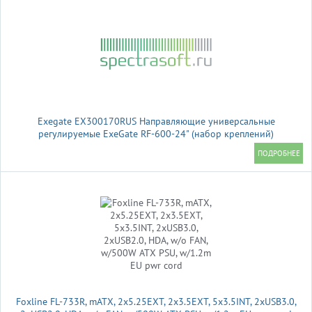
Exegate EX300170RUS Направляющие универсальные
регулируемые ExeGate RF-600-24" (набор креплений)
(продольные , высота 43 мм, длина в сложенном/раздвинутом
виде 600/925 мм, нагрузка до 45 кг)
Foxline FL-733R, mATX, 2x5.25EXT, 2x3.5EXT, 5x3.5INT, 2xUSB3.0,