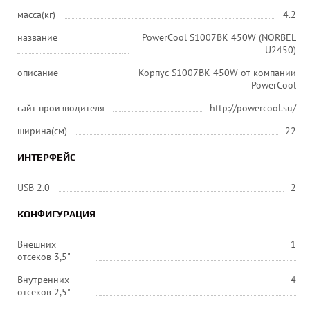
масса(кг)
4.2
название
PowerCool S1007BK 450W (NORBEL
U2450)
описание
Корпус S1007BK 450W от компании
PowerCool
сайт производителя
http://powercool.su/
ширина(см)
22
ИНТЕРФЕЙС
USB 2.0
2
КОНФИГУРАЦИЯ
Внешних
1
отсеков 3,5"
Внутренних
4
отсеков 2,5"