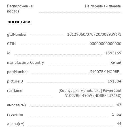
Расположение
На передней панели
портов
ЛОГИСТИКА
gtdNumber
10129060/070720/0089393/1
GTIN
00000000000000
id
1395169
manufacturerCountry
Китай
partNumber
S1007BK NORBEL
pictureID
191504
rusName
[Корпус для моноблока] PowerCool
S1007BK 450W (NORBELU2450)
высота(см)
42
гарантия
1 год
длина(см)
44