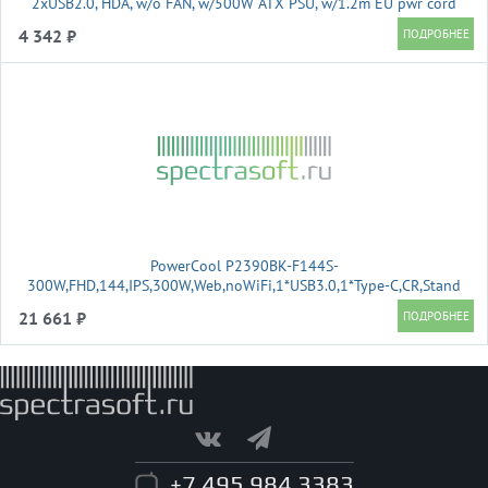
2xUSB2.0, HDA, w/o FAN, w/500W ATX PSU, w/1.2m EU pwr cord
4 342 ₽
PowerCool P2390BK-F144S-
300W,FHD,144,IPS,300W,Web,noWiFi,1*USB3.0,1*Type-C,CR,Stand
21 661 ₽
+7 495 984 3383