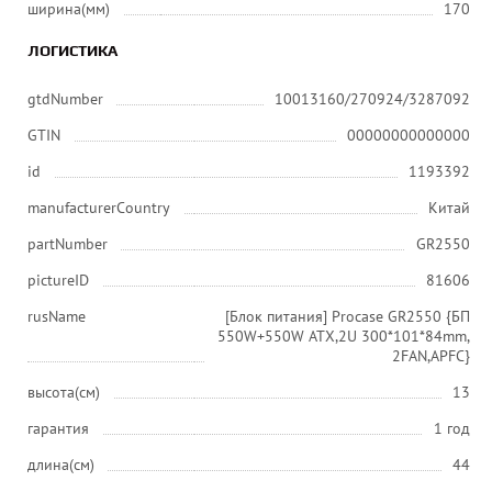
ширина(мм)
170
ЛОГИСТИКА
gtdNumber
10013160/270924/3287092
GTIN
00000000000000
id
1193392
manufacturerCountry
Китай
partNumber
GR2550
pictureID
81606
rusName
[Блок питания] Procase GR2550 {БП
550W+550W ATX,2U 300*101*84mm,
2FAN,APFC}
высота(см)
13
гарантия
1 год
длина(см)
44