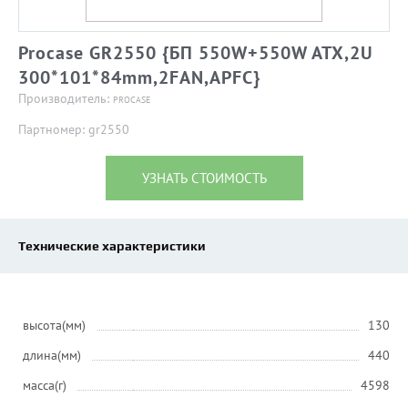
Procase GR2550 {БП 550W+550W ATX,2U
300*101*84mm,2FAN,APFC}
Производитель:
PROCASE
Партномер: gr2550
УЗНАТЬ СТОИМОСТЬ
Технические характеристики
высота(мм)
130
длина(мм)
440
масса(г)
4598