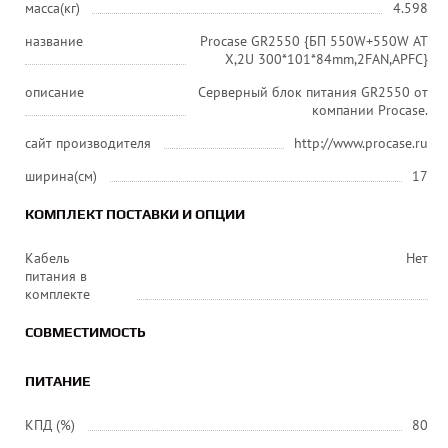
масса(кг)
4.598
название
Procase GR2550 {БП 550W+550W AT
X,2U 300*101*84mm,2FAN,APFC}
описание
Серверный блок питания GR2550 от
компании Procase.
сайт производителя
http://www.procase.ru
ширина(см)
17
КОМПЛЕКТ ПОСТАВКИ И ОПЦИИ
Кабель
Нет
питания в
комплекте
СОВМЕСТИМОСТЬ
ПИТАНИЕ
КПД (%)
80