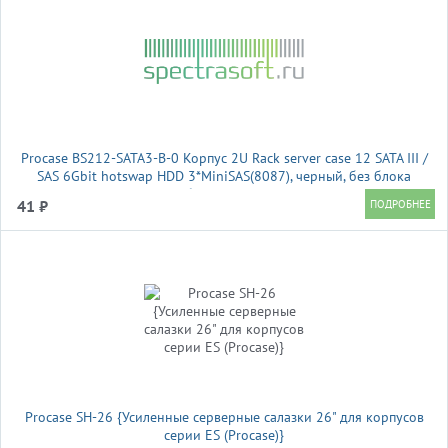
Procase BS212-SATA3-B-0 Корпус 2U Rack server case 12 SATA III /
SAS 6Gbit hotswap HDD 3*MiniSAS(8087), черный, без блока
питания, глубина 650мм, MB 12"x13"
41 ₽
Procase SH-26 {Усиленные серверные салазки 26" для корпусов
серии ES (Procase)}