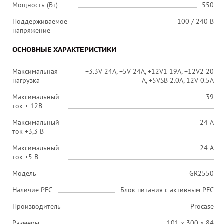
Мощность (Вт)
550
Поддерживаемое
100 / 240 В
напряжение
ОСНОВНЫЕ ХАРАКТЕРИСТИКИ
Максимальная
+3.3V 24A, +5V 24A, +12V1 19A, +12V2 20
нагрузка
A, +5VSB 2.0A, 12V 0.5A
Максимальный
39
ток + 12В
Максимальный
24 A
ток +3,3 В
Максимальный
24 A
ток +5 В
Модель
GR2550
Наличие PFC
Блок питания с активным PFC
Производитель
Procase
Размеры
101 х 300 х 84