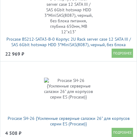
Procase BS212-SATA3-B-0 Корпус 2U Rack server case 12 SATA III /
SAS 6Gbit hotswap HDD 3*MiniSAS(8087), черный, без блока
питания, глубина 650мм, MB 12"x13"
22 969 ₽
Procase SH-26 {Усиленные серверные салазки 26" для корпусов
серии ES (Procase)}
4 508 ₽