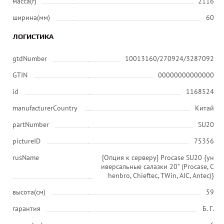
масса(г)
2116
ширина(мм)
60
ЛОГИСТИКА
gtdNumber
10013160/270924/3287092
GTIN
00000000000000
id
1168524
manufacturerCountry
Китай
partNumber
SU20
pictureID
75356
rusName
[Опция к серверу] Procase SU20 {ун
иверсальные салазки 20" (Procase, C
henbro, Chieftec, TWin, AIC, Antec)}
высота(см)
59
гарантия
Б. Г.