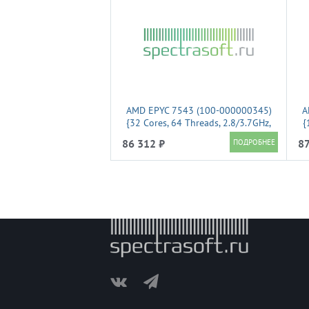
AMD EPYC 7543 (100-000000345)
A
{32 Cores, 64 Threads, 2.8/3.7GHz,
{
SP3}
86 312 ₽
87