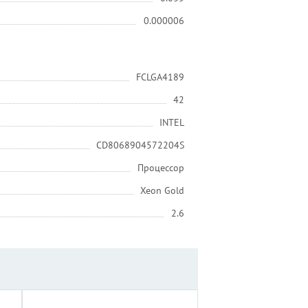
0.000006
FCLGA4189
42
INTEL
CD8068904572204S
Процессор
Xeon Gold
2.6