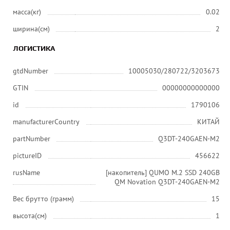
масса(кг)
0.02
ширина(см)
2
ЛОГИСТИКА
gtdNumber
10005030/280722/3203673
GTIN
00000000000000
id
1790106
manufacturerCountry
КИТАЙ
partNumber
Q3DT-240GAEN-M2
pictureID
456622
rusName
[накопитель] QUMO M.2 SSD 240GB
QM Novation Q3DT-240GAEN-M2
Вес брутто (грамм)
15
высота(см)
1