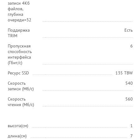
записи 4Кб
файлов,
глубина
очереди=32
Поддержка
Есть
TRIM
Пропускная
6
способность
интерфейса
(Гбит/с)
Ресурс SSD
135 TBW
Скорость
540
записи (Мб/с)
Скорость
560
чтения (Мб/с)
высота(см)
1
длина(см)
7