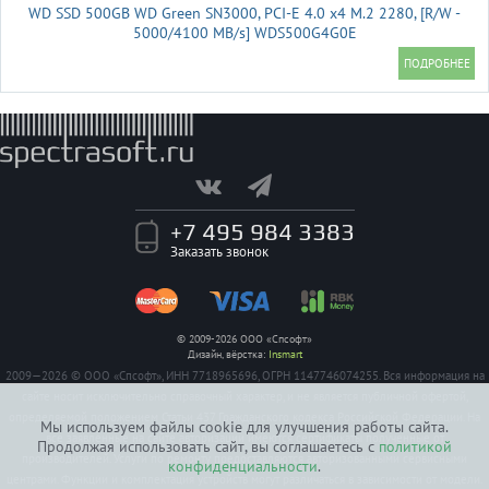
WD SSD 500GB WD Green SN3000, PCI-E 4.0 x4 M.2 2280, [R/W -
5000/4100 MB/s] WDS500G4G0E
+7 495 984 3383
Заказать звонок
© 2009-2026 ООО «Спсофт»
Дизайн, вёрстка:
Insmart
2009—2026 © ООО «Спсофт», ИНН 7718965696, ОГРН 1147746074255. Вся информация на
сайте носит исключительно справочный характер, и не является публичной офертой,
определяемой положением Статьи 437 Гражданского кодекса Российской Федерации. На
Мы используем файлы cookie для улучшения работы сайта.
все заявленные на сайте авторизации имеются сертификаты полученные от
Продолжая использовать сайт, вы соглашаетесь с
политикой
производителей. Услуги по ремонту предоставляются авторизованными сервисными
конфиденциальности
.
центрами. Функции и комплектация устройств могут различаться в зависимости от модели.