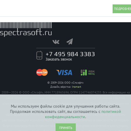
+7 495 984 3383
Заказать звонок
© 2009-2026 ООО «Спсофт»
Дизайн, вёрстка:
Insmart
2009—2026 © ООО «Спсофт», ИНН 7718965696, ОГРН 1147746074255. Вся информация на
сайте носит исключительно справочный характер, и не является публичной офертой,
определяемой положением Статьи 437 Гражданского кодекса Российской Федерации. На
Мы используем файлы cookie для улучшения работы сайта.
все заявленные на сайте авторизации имеются сертификаты полученные от
Продолжая использовать сайт, вы соглашаетесь с
политикой
производителей. Услуги по ремонту предоставляются авторизованными сервисными
конфиденциальности
.
центрами. Функции и комплектация устройств могут различаться в зависимости от модели.
Фирма-производитель оставляет за собой право на внесение изменений в конструкцию,
ПРИНЯТЬ