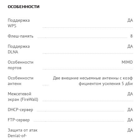
ОСОБЕННОСТИ
Поддержка
ДА
WPS
Флеш-память
8
Поддержка
ДА
DLNA
Особенности
MIMO
портов
Особенности
Две внешние несъемные антенны с коэф
антенн
фициентом усиления 5 дБи
Межсетевой
ДА
экран (FireWall)
DHCP-сервер
ДА
FTP-сервер
ДА
Защита от атак
ДА
Denial-of-