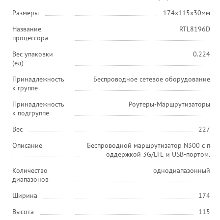
Размеры
174x115x30мм
Название
RTL8196D
процессора
Вес упаковки
0.224
(ед)
Принадлежность
Беспроводное сетевое оборудование
к группе
Принадлежность
Роутеры-Маршрутизаторы
к подгруппе
Вес
227
Описание
Беспроводной маршрутизатор N300 с п
оддержкой 3G/LTE и USB-портом.
Количество
однодиапазонный
диапазонов
Ширина
174
Высота
115