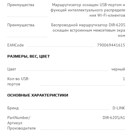
Преимущества
Маршрутизатор оснащен USB-портом и
функцей интеллектуального распределе
ния Wi-Fi-клиентов
Преимущества.
Беспроводной маршрутизатор DIR-620S
оснащен встроенным межсетевым экра
ном
EANCode
790069441615
РАЗМЕРЫ, ВЕС, ЦВЕТ
Цвет
черный
Кол-во USB-
1
портов
ОСНОВНЫЕ ХАРАКТЕРИСТИКИ
Бренд
D-LINK
PartNumber/
DIR-620S/A1
Артикул
Производителя