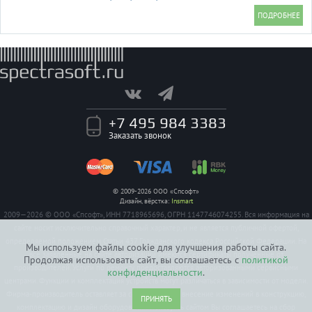
+7 495 984 3383
Заказать звонок
© 2009-2026 ООО «Спсофт»
Дизайн, вёрстка:
Insmart
2009—2026 © ООО «Спсофт», ИНН 7718965696, ОГРН 1147746074255. Вся информация на
сайте носит исключительно справочный характер, и не является публичной офертой,
определяемой положением Статьи 437 Гражданского кодекса Российской Федерации. На
Мы используем файлы cookie для улучшения работы сайта.
все заявленные на сайте авторизации имеются сертификаты полученные от
Продолжая использовать сайт, вы соглашаетесь с
политикой
производителей. Услуги по ремонту предоставляются авторизованными сервисными
конфиденциальности
.
центрами. Функции и комплектация устройств могут различаться в зависимости от модели.
Фирма-производитель оставляет за собой право на внесение изменений в конструкцию,
ПРИНЯТЬ
комплектацию и дизайн оборудования. Пользуясь сайтом Вы соглашаетесь на сбор