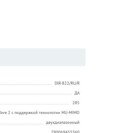
DIR-822/RU/R
ДА
285
ave 2 с поддержкой технологии MU-MIMO
двухдиапазонный
790069455360