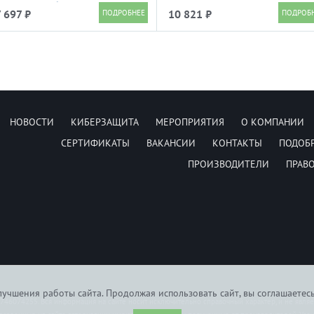
белый
 697 ₽
10 821 ₽
НОВОСТИ
КИБЕРЗАЩИТА
МЕРОПРИЯТИЯ
О КОМПАНИИ
СЕРТИФИКАТЫ
ВАКАНСИИ
КОНТАКТЫ
ПОДОБ
ПРОИЗВОДИТЕЛИ
ПРАВ
учшения работы сайта. Продолжая использовать сайт, вы соглашаетес
6074255. Вся информация на сайте носит исключительно справочный характер, и не явля