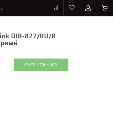
Лазерные принтеры и МФУ
Струйные принтеры и МФУ
Системы предотвращения распространения COVID-19
ink DIR-822/RU/R
ерный
УЗНАТЬ СТОИМОСТЬ