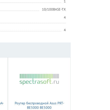
1
10/100BASE-TX
4
4
eA-
Роутер беспроводной Asus PRT-
BE5000 BE5000