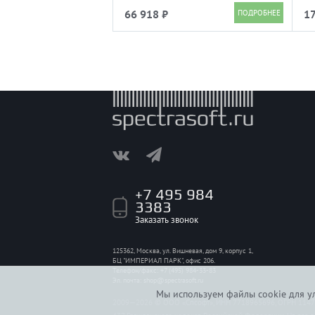
черный
66 918 ₽
17
+7 495 984
3383
Заказать звонок
125362, Москва, ул. Вишневая, дом 9, корпус 1,
БЦ "ИМПЕРИАЛ ПАРК", офис 206.
Телефон/факс: +7 (495) 984-33-83
Эл. почта:
shop@spectrasoft.ru
Мы используем файлы cookie для ул
2009—2026 © ООО «Спсофт», ИНН 7718965696, ОГРН 114774