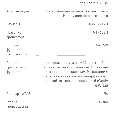
для Android и iOS
Комплектация
Роутер, Адаптер питания, Кабель Ethern
et, Инструкция по применению
Размеры
107x26x91мм
Название
MT7628N
процессора
Прочие
NAT, SPI
функции
безопасности
Прочие
Контроль доступа по MAC-адресам,Стат
протоколы и
истика трафика по клиентам, Ограничен
функции
ие скорости по клиентам, Расписание д
оступа по клиентам или интерфейсам, Г
остевой хотспот с авторизацией (Captiv
e Portal)
Стандарт WPA3
ДА
Страна
Китай
производства