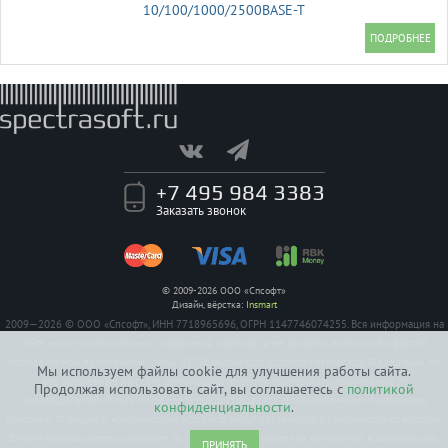
10/100/1000/2500BASE-T
+7 495 984 3383
Заказать звонок
© 2009-2026 ООО «Спсофт»
Дизайн, вёрстка:
Insmart
2009—2026 © ООО «Спсофт», ИНН 7718965696, ОГРН 1147746074255. Вся информация на
сайте носит исключительно справочный характер, и не является публичной офертой,
определяемой положением Статьи 437 Гражданского кодекса Российской Федерации. На
Мы используем файлы cookie для улучшения работы сайта.
все заявленные на сайте авторизации имеются сертификаты полученные от
Продолжая использовать сайт, вы соглашаетесь с
политикой
производителей. Услуги по ремонту предоставляются авторизованными сервисными
конфиденциальности
.
центрами. Функции и комплектация устройств могут различаться в зависимости от модели.
Фирма-производитель оставляет за собой право на внесение изменений в конструкцию,
ПРИНЯТЬ