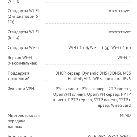
(5 ГГц)
Стандарты Wi-Fi
отсутствует
(2-й диапазон 5
ГГц)
Стандарты Wi-Fi
отсутствует
(6 ГГц)
Стандарты Wi-Fi
Wi-Fi 1 (b), Wi-Fi 3 (g), Wi-Fi 4 (n)
Версия Wi-Fi
Wi-Fi 4
(максимальная)
Поддержка
DHCP-сервер, Dynamic DNS (DDNS), MES
технологий
H, UPnP, VPN, WPS, протокол IPv6
Функции VPN
IPSec клиент, IPSec сервер, L2TP клиент,
OpenVPN клиент, OpenVPN сервер, PPTP
клиент, PPTP сервер, SSTP клиент, SSTP с
ервер, WireGuard
Многопотоковая
MIMO
передача
данных
Безопасность
WEP, WPA, WPA2, WPA3