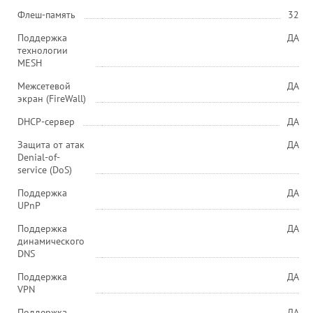
Флеш-память
32
Поддержка
ДА
технологии
MESH
Межсетевой
ДА
экран (FireWall)
DHCP-сервер
ДА
Защита от атак
ДА
Denial-of-
service (DoS)
Поддержка
ДА
UPnP
Поддержка
ДА
динамического
DNS
Поддержка
ДА
VPN
Поддержка
ДА