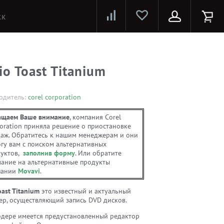
Лазерные принтеры и МФУ
Струйные принтеры и МФУ
Системы предотвращения распространения COVID-19
io Toast Titanium
одитель:
corel corporation
ащаем Ваше внимание
, компания Corel
oration приняла решение о приостановке
аж. Обратитесь к нашим менеджерам и они
гу вам с поиском альтернативных
уктов,
заполнив форму
. Или обратите
ание на альтернативные продукты
пании
Movavi
.
oast Titanium
это известный и актуальный
ер, осуществляющий запись DVD дисков.
рдере имеется предустановленный редактор