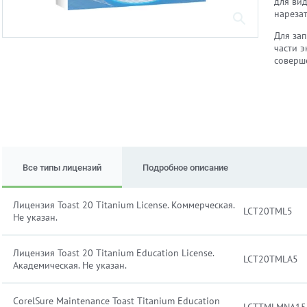
для вид
нарезат
Для зап
части 
соверш
Все типы лицензий
Подробное описание
Лицензия Toast 20 Titanium License. Коммерческая.
LCT20TML5
Не указан.
Лицензия Toast 20 Titanium Education License.
LCT20TMLA5
Академическая. Не указан.
CorelSure Maintenance Toast Titanium Education