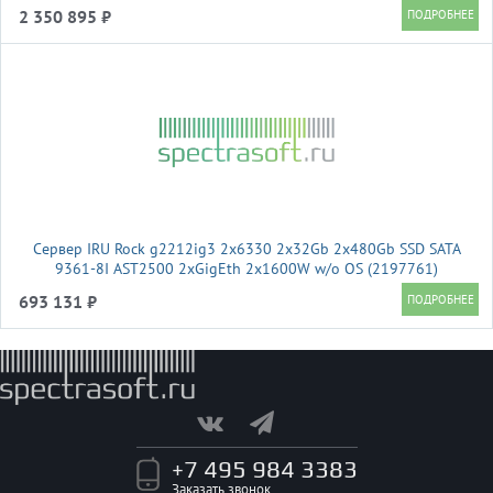
2 350 895 ₽
Сервер IRU Rock g2212ig3 2x6330 2x32Gb 2x480Gb SSD SATA
9361-8I AST2500 2xGigEth 2x1600W w/o OS (2197761)
693 131 ₽
+7 495 984 3383
Заказать звонок