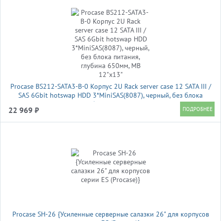
Procase BS212-SATA3-B-0 Корпус 2U Rack server case 12 SATA III /
SAS 6Gbit hotswap HDD 3*MiniSAS(8087), черный, без блока
питания, глубина 650мм, MB 12"x13"
22 969 ₽
Procase SH-26 {Усиленные серверные салазки 26" для корпусов