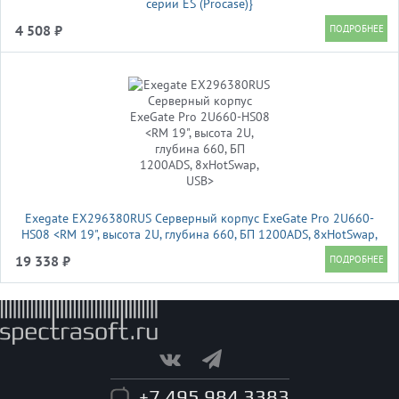
серии ES (Procase)}
4 508 ₽
Exegate EX296380RUS Серверный корпус ExeGate Pro 2U660-
HS08 <RM 19", высота 2U, глубина 660, БП 1200ADS, 8xHotSwap,
USB>
19 338 ₽
+7 495 984 3383