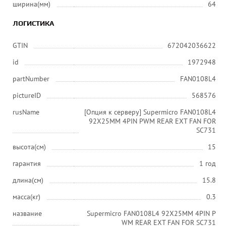
ширина(мм)
64
ЛОГИСТИКА
GTIN
672042036622
id
1972948
partNumber
FAN0108L4
pictureID
568576
rusName
[Опция к серверу] Supermicro FAN0108L4
92X25MM 4PIN PWM REAR EXT FAN FOR
SC731
высота(см)
15
гарантия
1 год
длина(см)
15.8
масса(кг)
0.3
название
Supermicro FAN0108L4 92X25MM 4PIN P
WM REAR EXT FAN FOR SC731