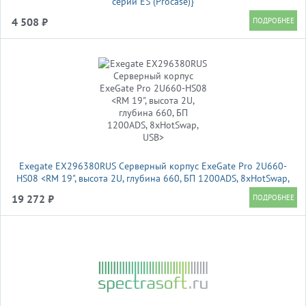
серии ES (Procase)}
4 508 ₽
Exegate EX296380RUS Серверный корпус ExeGate Pro 2U660-
HS08 <RM 19", высота 2U, глубина 660, БП 1200ADS, 8xHotSwap,
USB>
19 272 ₽