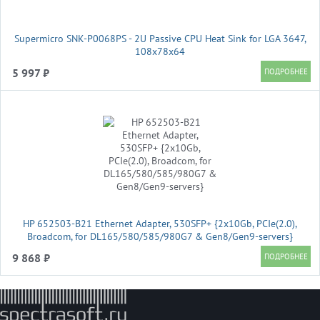
Supermicro SNK-P0068PS - 2U Passive CPU Heat Sink for LGA 3647,
108x78x64
5 997 ₽
HP 652503-B21 Ethernet Adapter, 530SFP+ {2x10Gb, PCIe(2.0),
Broadcom, for DL165/580/585/980G7 & Gen8/Gen9-servers}
9 868 ₽