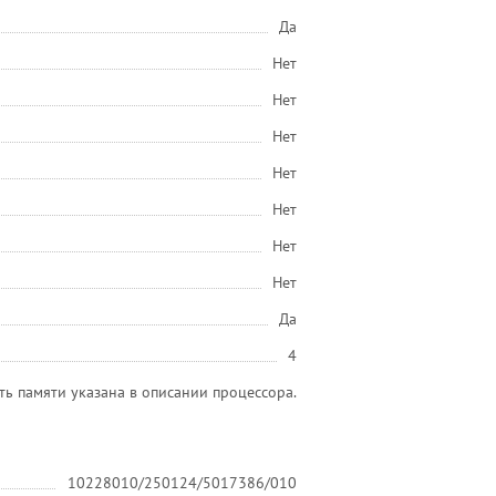
Да
Нет
Нет
Нет
Нет
Нет
Нет
Нет
Да
4
ь памяти указана в описании процессора.
10228010/250124/5017386/010