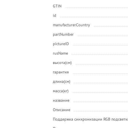
GTIN
id
manufacturerCountry
partNumber
pictureID
rusName
высота(см)
гарантия
длина(см)
масса(кг)
название
Описание
Поддержка синхронизации RGB подсветк