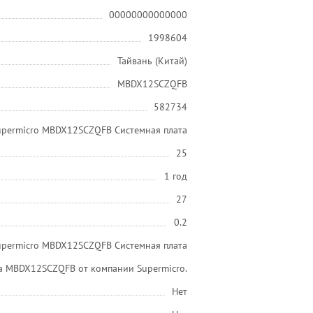
00000000000000
1998604
Тайвань (Китай)
MBDX12SCZQFB
582734
Supermicro MBDX12SCZQFB Системная плата
25
1 год
27
0.2
upermicro MBDX12SCZQFB Системная плата
а MBDX12SCZQFB от компании Supermicro.
Нет