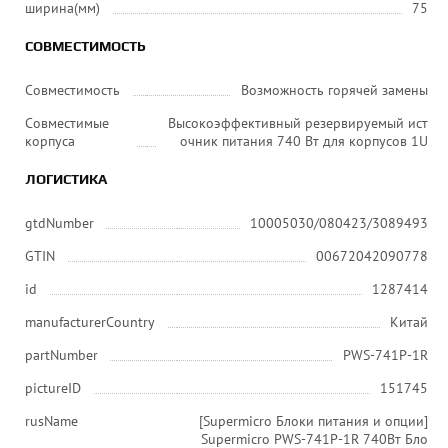
ширина(мм)
75
СОВМЕСТИМОСТЬ
Совместимость
Возможность горячей замены
Совместимые
Высокоэффективный резервируемый ист
корпуса
очник питания 740 Вт для корпусов 1U
ЛОГИСТИКА
gtdNumber
10005030/080423/3089493
GTIN
00672042090778
id
1287414
manufacturerCountry
Китай
partNumber
PWS-741P-1R
pictureID
151745
rusName
[Supermicro Блоки питания и опции]
Supermicro PWS-741P-1R 740Вт Бло