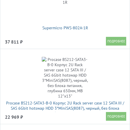
Supermicro PWS-802A-1R
37 811 ₽
Procase BS212-SATA3-B-0 Корпус 2U Rack server case 12 SATA III /
SAS 6Gbit hotswap HDD 3*MiniSAS(8087), черный, без блока
питания, глубина 650мм, MB 12"x13"
22 969 ₽