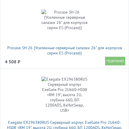
Procase SH-26 {Усиленные серверные салазки 26" для корпусов
серии ES (Procase)}
4 508 ₽
Exegate EX296380RUS Серверный корпус ExeGate Pro 2U660-
HS08 <RM 19", высота 2U, глубина 660, БП 1200ADS, 8xHotSwap,