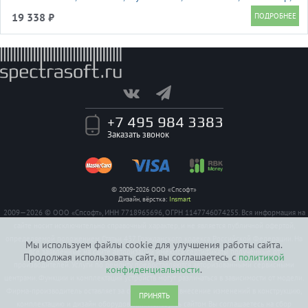
USB>
19 338 ₽
+7 495 984 3383
Заказать звонок
© 2009-2026 ООО «Спсофт»
Дизайн, вёрстка:
Insmart
2009—2026 © ООО «Спсофт», ИНН 7718965696, ОГРН 1147746074255. Вся информация на
сайте носит исключительно справочный характер, и не является публичной офертой,
определяемой положением Статьи 437 Гражданского кодекса Российской Федерации. На
Мы используем файлы cookie для улучшения работы сайта.
все заявленные на сайте авторизации имеются сертификаты полученные от
Продолжая использовать сайт, вы соглашаетесь с
политикой
производителей. Услуги по ремонту предоставляются авторизованными сервисными
конфиденциальности
.
центрами. Функции и комплектация устройств могут различаться в зависимости от модели.
Фирма-производитель оставляет за собой право на внесение изменений в конструкцию,
ПРИНЯТЬ
комплектацию и дизайн оборудования. Пользуясь сайтом Вы соглашаетесь на сбор