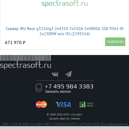
Сервер IRU Rock g3216ig3 2x4314 2x32Gb 2x480Gb SSD 9361-8I
2x1300W w/o OS (2195516)
671 970 ₽
+7 495 984 3383
Заказать звонок
© 2009-2026 ООО «Спсофт»
Дизайн, вёрстка:
Insmart
2009—2026 © ООО «Спсофт», ИНН 7718965696, ОГРН 1147746074255. Вся информация на