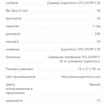
rusName
[Сервер] Supermicro SYS-2029P-C1R
Вес брутто (кг)
18
высота(см)
28
гарантия
1 год
длина(см)
100
масса(кг)
34
название
Supermicro SYS-2029P-C1R
Описание
Серверная платформа SYS-2029P-C
1R от компании Supermicro.
Размеры упаковки
76 x 27 x 99 см
сайт производителя
http://www.supermicro.com
Цвета,
Черный
использованные в
оформлении
ширина(см)
75