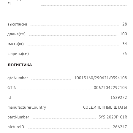
Fi
высота(см)
28
длина(см)
100
масса(кг)
34
ширина(см)
75
ЛОГИСТИКА
gtdNumber
10013160/290621/0394108
GTIN
00672042292103
id
1529272
manufacturerCountry
СОЕДИНЕННЫЕ ШТАТЫ
partNumber
SYS-2029P-C1R
pictureID
266247