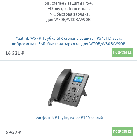
Yealink W57R Трубка SIP, степень защиты IP54, HD звук,
вибросигнал, FNR, быстрая зарядка, для W70B/W80B/W90B
16 521 ₽
Телефон SIP Flyingvoice P11S серый
3 457 ₽