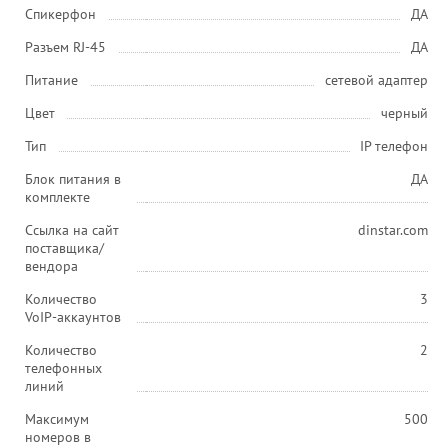
Спикерфон
ДА
Разъем RJ-45
ДА
Питание
сетевой адаптер
Цвет
черный
Тип
IP телефон
Блок питания в
ДА
комплекте
Ссылка на сайт
dinstar.com
поставщика/
вендора
Количество
3
VoIP-аккаунтов
Количество
2
телефонных
линий
Максимум
500
номеров в