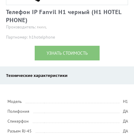
Телефон IP Fanvil H1 черный (H1 HOTEL
PHONE)
Производитель:
FANVIL
Партномер: h1hotelphone
УЗНАТЬ СТОИМОСТЬ
Технические характеристики
Модель
H1
Полифония
ДА
Спикерфон
ДА
Разъем RJ-45
ДА