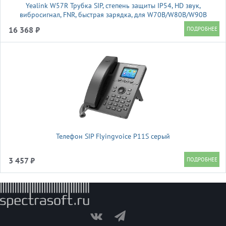
Yealink W57R Трубка SIP, степень защиты IP54, HD звук,
вибросигнал, FNR, быстрая зарядка, для W70B/W80B/W90B
16 368 ₽
Телефон SIP Flyingvoice P11S серый
3 457 ₽