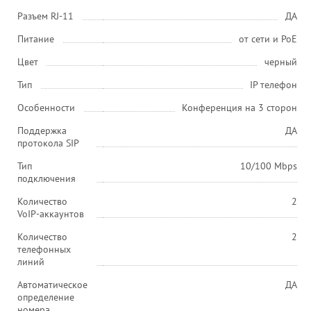
Разъем RJ-11
ДА
Питание
от сети и PoE
Цвет
черный
Тип
IP телефон
Особенности
Конференция на 3 сторон
Поддержка
ДА
протокола SIP
Тип
10/100 Mbps
подключения
Количество
2
VoIP-аккаунтов
Количество
2
телефонных
линий
Автоматическое
ДА
определение
номера