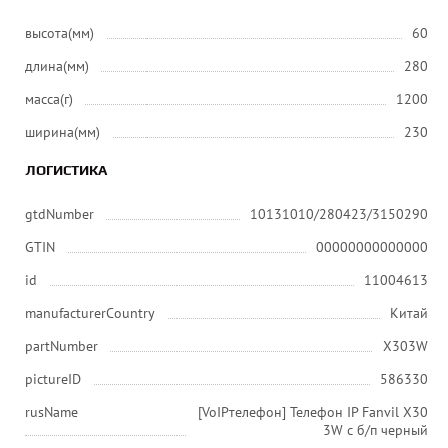
высота(мм)
60
длина(мм)
280
масса(г)
1200
ширина(мм)
230
ЛОГИСТИКА
gtdNumber
10131010/280423/3150290
GTIN
00000000000000
id
11004613
manufacturerCountry
Китай
partNumber
X303W
pictureID
586330
rusName
[VoIPтелефон] Телефон IP Fanvil X30
3W c б/п черный