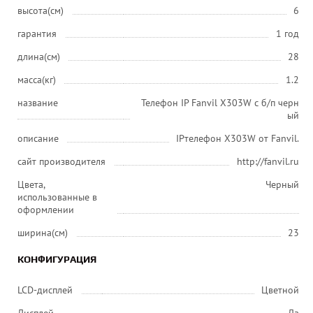
высота(см)
6
гарантия
1 год
длина(см)
28
масса(кг)
1.2
название
Телефон IP Fanvil X303W c б/п черн
ый
описание
IPтелефон X303W от Fanvil.
сайт производителя
http://fanvil.ru
Цвета,
Черный
использованные в
оформлении
ширина(см)
23
КОНФИГУРАЦИЯ
LCD-дисплей
Цветной