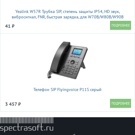
Yealink W57R Трубка SIP, степень защиты IP54, HD звук,
вибросигнал, FNR, быстрая зарядка, для W70B/W80B/W90B
41 ₽
Телефон SIP Flyingvoice P11S серый
3 457 ₽