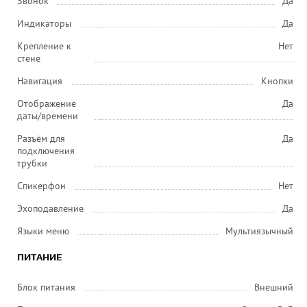
Звонок
Да
Индикаторы
Да
Крепление к
Нет
стене
Навигация
Кнопки
Отображение
Да
даты/времени
Разъём для
Да
подключения
трубки
Спикерфон
Нет
Эхоподавление
Да
Языки меню
Мультиязычный
ПИТАНИЕ
Блок питания
Внешний