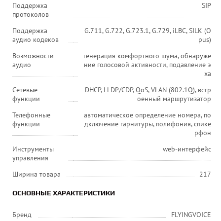
Поддержка
SIP
протоколов
Поддержка
G.711, G.722, G.723.1, G.729, iLBC, SILK (O
аудио кодеков
pus)
Возможности
генерация комфортного шума, обнаруже
аудио
ние голосовой активности, подавление э
ха
Сетевые
DHCP, LLDP/CDP, QoS, VLAN (802.1Q), встр
функции
оенный маршрутизатор
Телефонные
автоматическое определение номера, по
функции
дключение гарнитуры, полифония, спике
рфон
Инструменты
web-интерфейс
управления
Ширина товара
217
ОСНОВНЫЕ ХАРАКТЕРИСТИКИ
Бренд
FLYINGVOICE