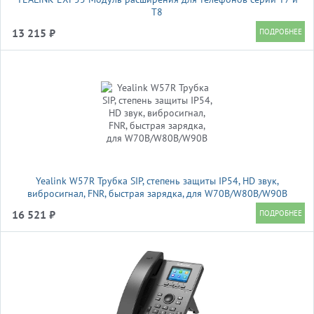
T8
13 215 ₽
Yealink W57R Трубка SIP, степень защиты IP54, HD звук,
вибросигнал, FNR, быстрая зарядка, для W70B/W80B/W90B
16 521 ₽