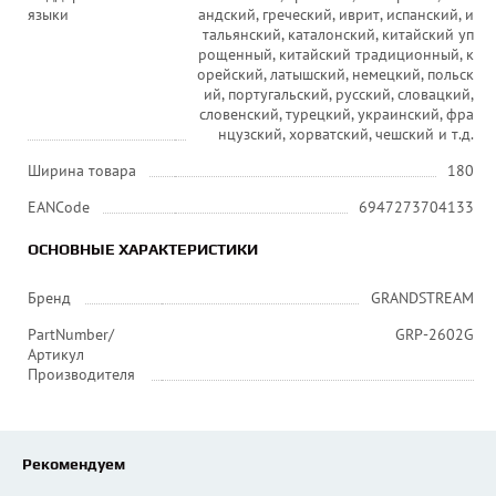
языки
андский, греческий, иврит, испанский, и
тальянский, каталонский, китайский уп
рощенный, китайский традиционный, к
орейский, латышский, немецкий, польск
ий, португальский, русский, словацкий,
словенский, турецкий, украинский, фра
нцузский, хорватский, чешский и т.д.
Ширина товара
180
EANCode
6947273704133
ОСНОВНЫЕ ХАРАКТЕРИСТИКИ
Бренд
GRANDSTREAM
PartNumber/
GRP-2602G
Артикул
Производителя
Рекомендуем