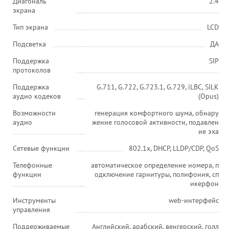
Диагональ
2.4
экрана
Тип экрана
LCD
Подсветка
ДА
Поддержка
SIP
протоколов
Поддержка
G.711, G.722, G.723.1, G.729, iLBC, SILK
аудио кодеков
(Opus)
Возможности
генерация комфортного шума, обнару
аудио
жение голосовой активности, подавлен
ие эха
Сетевые функции
802.1x, DHCP, LLDP/CDP, QoS
Телефонные
автоматическое определение номера, п
функции
одключение гарнитуры, полифония, сп
икерфон
Инструменты
web-интерфейс
управления
Поддерживаемые
Английский, арабский, венгерский, голл