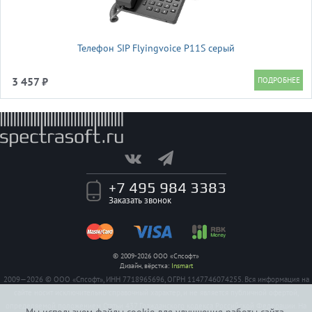
Телефон SIP Flyingvoice P11S серый
3 457 ₽
+7 495 984 3383
Заказать звонок
© 2009-2026 ООО «Спсофт»
Дизайн, вёрстка:
Insmart
2009—2026 © ООО «Спсофт», ИНН 7718965696, ОГРН 1147746074255. Вся информация на
сайте носит исключительно справочный характер, и не является публичной офертой,
определяемой положением Статьи 437 Гражданского кодекса Российской Федерации. На