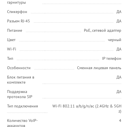
гарнитуры
Спикерфон
ДА
Разъем RJ-45
ДА
Питание
PoE, сетевой адаптер
Цвет
черный
Wi-Fi
ДА
Тип
IP телефон
Особенности
Сменная лицевая панель
Блок питания в
ДА
комплекте
Поддержка
ДА
протокола SIP
Тип подключения
Wi-Fi 802.11 a/b/g/n/ac (2.4GHz & 5GH
z)
Количество VoIP-
4
аккаунтов