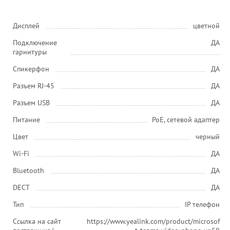
Дисплей
цветной
Подключение
ДА
гарнитуры
Спикерфон
ДА
Разъем RJ-45
ДА
Разъем USB
ДА
Питание
PoE, сетевой адаптер
Цвет
черный
Wi-Fi
ДА
Bluetooth
ДА
DECT
ДА
Тип
IP телефон
Ссылка на сайт
https://www.yealink.com/product/microsof