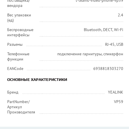
поставщика/
t-teams-video-phone-vp59
вендора
Вес упаковки
2.4
(ед)
Беспроводные
Bluetooth, DECT, Wi-Fi
интерфейсы
Разъемы
RJ-45, USB
Телефонные
подключение гарнитуры, спикерфон
функции
EANCode
6938818303270
ОСНОВНЫЕ ХАРАКТЕРИСТИКИ
Бренд
YEALINK
PartNumber/
VP59
Артикул
Производителя