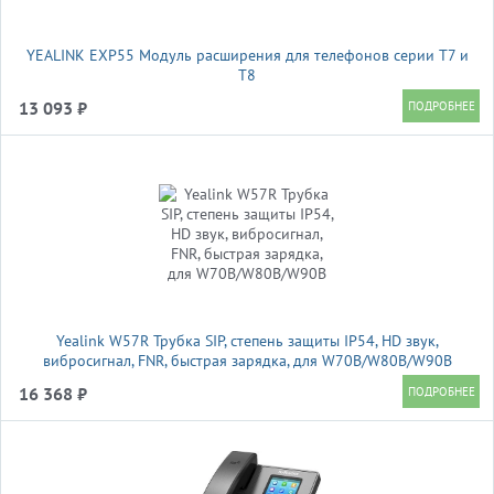
YEALINK EXP55 Модуль расширения для телефонов серии Т7 и
T8
13 093 ₽
Yealink W57R Трубка SIP, степень защиты IP54, HD звук,
вибросигнал, FNR, быстрая зарядка, для W70B/W80B/W90B
16 368 ₽