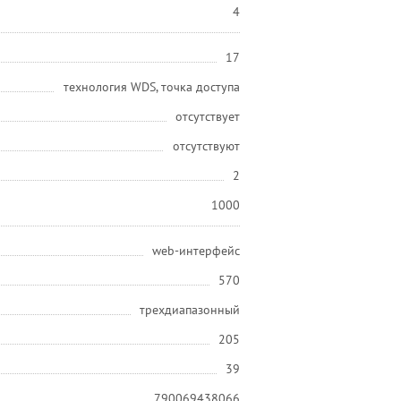
4
17
технология WDS, точка доступа
отсутствует
отсутствуют
2
1000
web-интерфейс
570
трехдиапазонный
205
39
790069438066