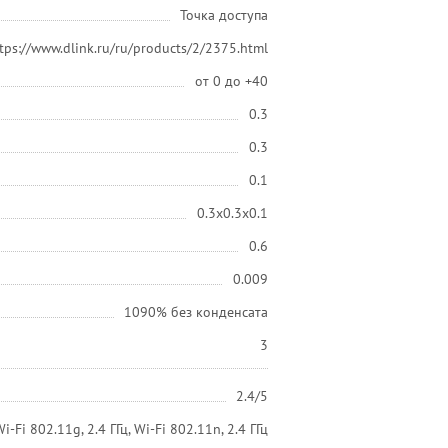
Точка доступа
tps://www.dlink.ru/ru/products/2/2375.html
от 0 до +40
0.3
0.3
0.1
0.3x0.3x0.1
0.6
0.009
1090% без конденсата
3
2.4/5
Wi-Fi 802.11g, 2.4 ГГц, Wi-Fi 802.11n, 2.4 ГГц