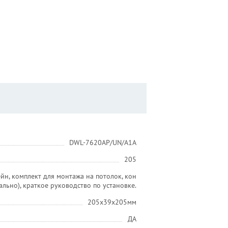
DWL-7620AP/UN/A1A
205
н, комплект для монтажа на потолок, кон
льно), краткое руководство по установке.
205x39x205мм
ДА