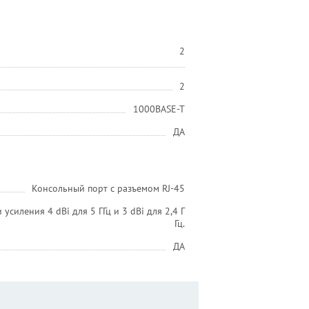
2
2
1000BASE-T
ДА
Консольный порт с разъемом RJ-45
иления 4 dBi для 5 ГГц и 3 dBi для 2,4 Г
Гц.
ДА