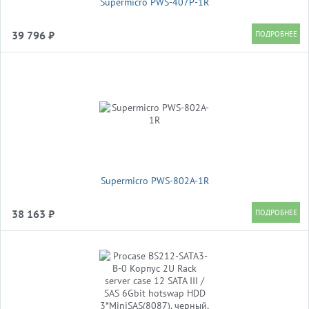
Supermicro PWS-407P-1R
39 796 ₽
Supermicro PWS-802A-1R
38 163 ₽