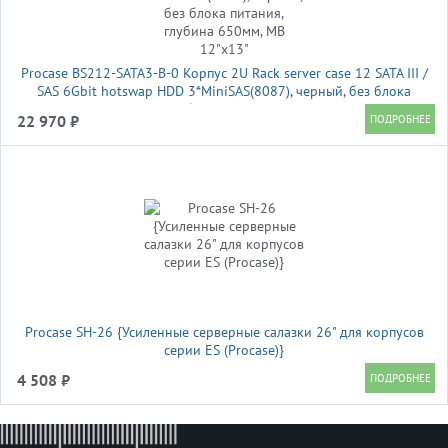
Procase BS212-SATA3-B-0 Корпус 2U Rack server case 12 SATA III /
SAS 6Gbit hotswap HDD 3*MiniSAS(8087), черный, без блока
питания, глубина 650мм, MB 12"x13"
22 970 ₽
Procase SH-26 {Усиленные серверные салазки 26" для корпусов
серии ES (Procase)}
4 508 ₽